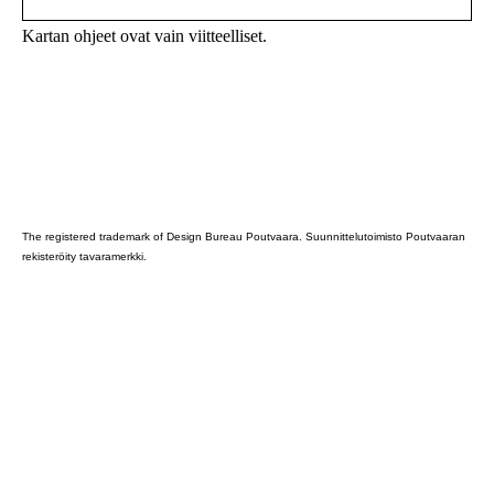
Kartan ohjeet ovat vain viitteelliset.
Poutvaara_2022_GRAY
The registered trademark of Design Bureau Poutvaara. Suunnittelutoimisto Poutvaaran
rekisteröity tavaramerkki.