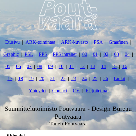
Etusivu
ARK-toimintaa
ARK-kuvasto
PSA
Graafinen
Graphic
PSL
PPS
PPS intranet
00
01
02
03
04
05
06
07
08
09
10
11
12
13
14
15
16
17
18
19
20
21
22
23
24
25
26
Linkit
Yhteydet
Contact
CV
Kirjoitettua
Suunnittelutoimisto Poutvaara - Design Bureau
Poutvaara
Taneli Poutvaara
Yhteydet