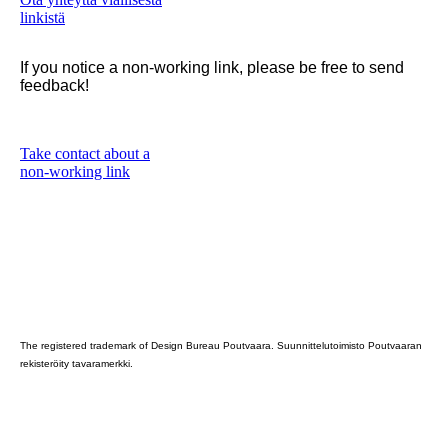
linkistä
If you notice a non-working link, please be free to send
feedback!
Take contact about a
non-working link
Poutvaara_2022_GRAY
The registered trademark of Design Bureau Poutvaara. Suunnittelutoimisto Poutvaaran
rekisteröity tavaramerkki.