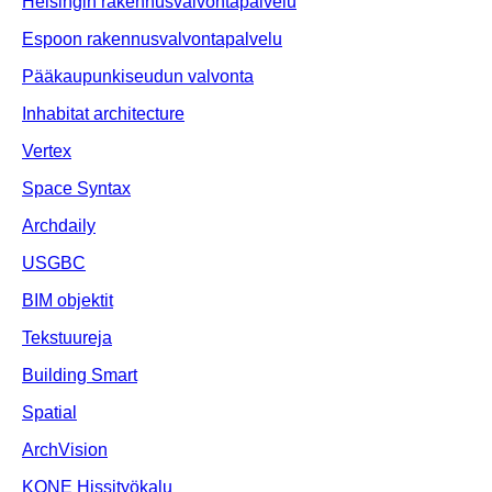
Helsingin rakennusvalvontapalvelu
Espoon rakennusvalvontapalvelu
Pääkaupunkiseudun valvonta
Inhabitat architecture
Vertex
Space Syntax
Archdaily
USGBC
BIM objektit
Tekstuureja
Building Smart
Spatial
ArchVision
KONE Hissityökalu