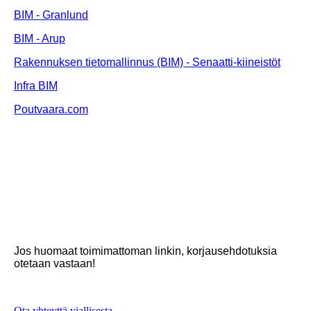
BIM - Granlund
BIM - Arup
Rakennuksen tietomallinnus (BIM) - Senaatti-kiineistöt
Infra BIM
Poutvaara.com
Jos huomaat toimimattoman linkin, korjausehdotuksia
otetaan vastaan!
Ota yhteyttä viallisesta