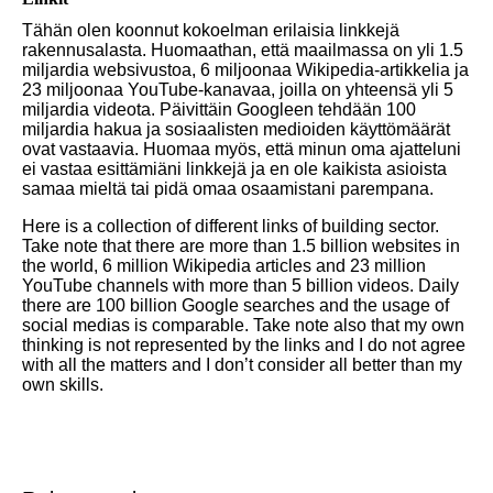
Tähän olen koonnut kokoelman erilaisia linkkejä
rakennusalasta. Huomaathan, että maailmassa on yli 1.5
miljardia websivustoa, 6 miljoonaa Wikipedia-artikkelia ja
23 miljoonaa YouTube-kanavaa, joilla on yhteensä yli 5
miljardia videota. Päivittäin Googleen tehdään 100
miljardia hakua ja sosiaalisten medioiden käyttömäärät
ovat vastaavia. Huomaa myös, että minun oma ajatteluni
ei vastaa esittämiäni linkkejä ja en ole kaikista asioista
samaa mieltä tai pidä omaa osaamistani parempana.
Here is a collection of different links of building sector.
Take note that there are more than 1.5 billion websites in
the world, 6 million Wikipedia articles and 23 million
YouTube channels with more than 5 billion videos. Daily
there are 100 billion Google searches and the usage of
social medias is comparable. Take note also that my own
thinking is not represented by the links and I do not agree
with all the matters and I don’t consider all better than my
own skills.