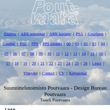
Etusivu
ARK-toimintaa
ARK-kuvasto
PSA
Graafinen
Graphic
PSL
PPS
PPS intranet
00
01
02
03
04
05
06
07
08
09
10
11
12
13
14
15
16
17
18
19
20
21
22
23
24
25
26
Linkit
Yhteydet
Contact
CV
Kirjoitettua
Suunnittelutoimisto Poutvaara - Design Bureau
Poutvaara
Taneli Poutvaara
Linkit