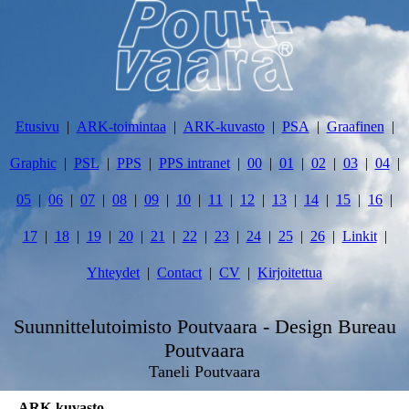
Etusivu
ARK-toimintaa
ARK-kuvasto
PSA
Graafinen
Graphic
PSL
PPS
PPS intranet
00
01
02
03
04
05
06
07
08
09
10
11
12
13
14
15
16
17
18
19
20
21
22
23
24
25
26
Linkit
Yhteydet
Contact
CV
Kirjoitettua
Suunnittelutoimisto Poutvaara - Design Bureau
Poutvaara
Taneli Poutvaara
ARK-kuvasto