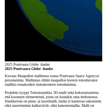
2025 Poutvaara Globe -hanke
2025 Poutvaara Globe -hanke
Kuvaus
Maapallon mallinnus osana Poutvaara Space Agencyn
perustamista. Mallinnus riittää maapallon kuoren toteuttavaksi
malliksi ennakoiden sisärakenteen toteuttamista.
Projektin tyyppi
Toteutustarkka 3D-malli sekä kokonaisuutena
että koostuen elementeistä, joista on kustakin oma tiedostonsa.
Hankkeesta on pinta- ja kuorimalli, mutta ei kantavaa rakennetta
eikä suuremmista kulkuväylä- eikä katsomomallia. Malli on