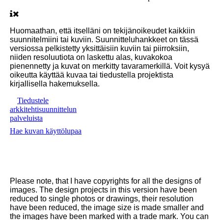
Huomaathan, että itselläni on tekijänoikeudet kaikkiin
suunnitelmiini tai kuviin. Suunnitteluhankkeet on tässä
versiossa pelkistetty yksittäisiin kuviin tai piirroksiin,
niiden resoluutiota on laskettu alas, kuvakokoa
pienennetty ja kuvat on merkitty tavaramerkillä. Voit kysyä
oikeutta käyttää kuvaa tai tiedustella projektista
kirjallisella hakemuksella.
Tiedustele
arkkitehtisuunnittelun
palveluista
Hae kuvan käyttölupaa
Please note, that I have copyrights for all the designs of
images. The design projects in this version have been
reduced to single photos or drawings, their resolution
have been reduced, the image size is made smaller and
the images have been marked with a trade mark. You can