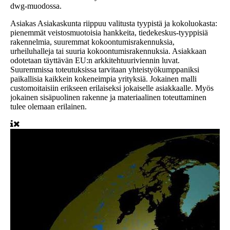
dwg-muodossa.
Asiakas
Asiakaskunta riippuu valitusta tyypistä ja kokoluokasta:
pienemmät veistosmuotoisia hankkeita, tiedekeskus-tyyppisiä
rakennelmia, suuremmat kokoontumisrakennuksia,
urheiluhalleja tai suuria kokoontumisrakennuksia. Asiakkaan
odotetaan täyttävän EU:n arkkitehtuuriviennin luvat.
Suuremmissa toteutuksissa tarvitaan yhteistyökumppaniksi
paikallisia kaikkein kokeneimpia yrityksiä. Jokainen malli
customoitaisiin erikseen erilaiseksi jokaiselle asiakkaalle. Myös
jokainen sisäpuolinen rakenne ja materiaalinen toteuttaminen
tulee olemaan erilainen.