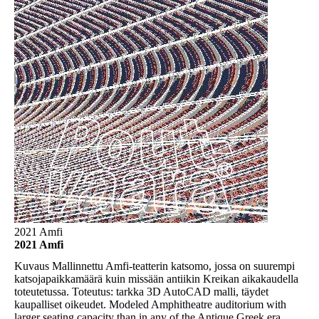
2021 Amfi
2021 Amfi
Kuvaus
Mallinnettu Amfi-teatterin katsomo, jossa on suurempi
katsojapaikkamäärä kuin missään antiikin Kreikan aikakaudella
toteutetussa. Toteutus: tarkka 3D AutoCAD malli, täydet
kaupalliset oikeudet. Modeled Amphitheatre auditorium with
larger seating capacity than in any of the Antique Greek era