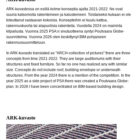
ARK-kuvastossa on esillä kolme konseptia ajalta 2021-2022. Ne ovat
suuria katsomoita rakenteineen ja kalusteineen. Toistaiseksi kukaan ei ole
toteuttanut vastaavan kokoisia. Konsepteihin ei kuulu kattoa,
rakennuskuorta tai alapuolisia rakenteita. Vuodelta 2024 on maininta
kilpailusta. Vuonna 2025 PSA:n sivutuotteena syntyi Poutvaara Globe-
suunnitelma. Vuonna 2026 olen keskittynyt BIM-pohjaiseen
rakennussuunnitteluun.
In ARK-kuvasto translated as "ARCH-collection of pictures" there are three
concepts from time 2021-2022. They are large auditoriums with their
structures and fixed furniture. So far no one has realized any with similar
size. Concepts do not include roof, building envelope or underneath
structures. From the year 2024 there is a mention of the competition. In the
year 2025 as a side project of PSA there was created a Poutvaara Globe-
plan. In 2026 I have been concentrated on BIM-based building design.
ARK-kuvasto