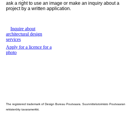
ask a right to use an image or make an inquiry about a
project by a written application.
Inquire about
architectural design
services
Apply for a licence for a
photo
Poutvaara_2022_GRAY
The registered trademark of Design Bureau Poutvaara. Suunnittelutoimisto Poutvaaran
rekisteröity tavaramerkki.