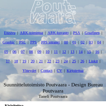
Etusivu
ARK-toimintaa
ARK-kuvasto
PSA
Graafinen
Graphic
PSL
PPS
PPS intranet
00
01
02
03
04
05
06
07
08
09
10
11
12
13
14
15
16
17
18
19
20
21
22
23
24
25
26
Linkit
Yhteydet
Contact
CV
Kirjoitettua
Suunnittelutoimisto Poutvaara - Design Bureau
Poutvaara
Taneli Poutvaara
Kirjoitettua