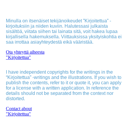
Minulla on itsenäiset tekijänoikeudet ”Kirjoitettua” -
kirjoituksiin ja niiden kuviin. Halutessasi julkaista
sisältöä, viitata siihen tai lainata sitä, voit hakea lupaa
kirjallisella hakemuksella. Viittauksissa yksityiskohtia ei
saa irrottaa asiayhteydestä eikä vääristää.
Ota yhteyttä aiheesta
"Kirjoitettua"
I have independent copyrights for the writings in the
“Kirjoitettua” -writings and the illustrations. If you wish to
publish the contents, refer to it or quote it, you can apply
for a license with a written application. In reference the
details should not be separated from the context nor
distorted.
Contact about
"Kirjoitettua"