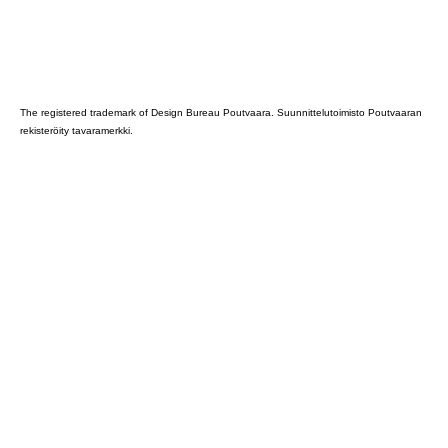
Poutvaara_2022_GRAY
The registered trademark of Design Bureau Poutvaara. Suunnittelutoimisto Poutvaaran
rekisteröity tavaramerkki.