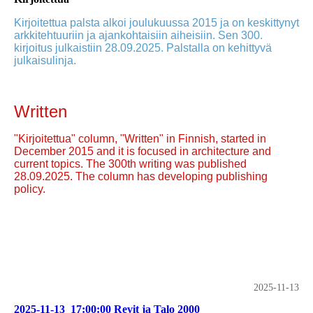
Kirjoitettua palsta alkoi joulukuussa 2015 ja on keskittynyt
arkkitehtuuriin ja ajankohtaisiin aiheisiin. Sen 300.
kirjoitus julkaistiin 28.09.2025. Palstalla on kehittyvä
julkaisulinja.
Written
"Kirjoitettua" column, "Written" in Finnish, started in
December 2015 and it is focused in architecture and
current topics. The 300th writing was published
28.09.2025. The column has developing publishing
policy.
2025-11-13
2025-11-13_17:00:00 Revit ja Talo 2000