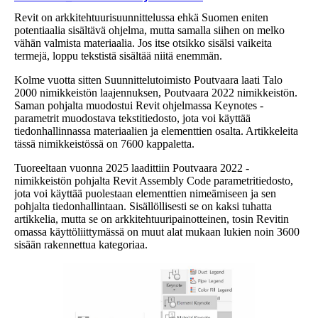
Revit on arkkitehtuurisuunnittelussa ehkä Suomen eniten
potentiaalia sisältävä ohjelma, mutta samalla siihen on melko
vähän valmista materiaalia. Jos itse otsikko sisälsi vaikeita
termejä, loppu tekstistä sisältää niitä enemmän.
Kolme vuotta sitten Suunnittelutoimisto Poutvaara laati Talo
2000 nimikkeistön laajennuksen, Poutvaara 2022 nimikkeistön.
Saman pohjalta muodostui Revit ohjelmassa Keynotes -
parametrit muodostava tekstitiedosto, jota voi käyttää
tiedonhallinnassa materiaalien ja elementtien osalta. Artikkeleita
tässä nimikkeistössä on 7600 kappaletta.
Tuoreeltaan vuonna 2025 laadittiin Poutvaara 2022 -
nimikkeistön pohjalta Revit Assembly Code parametritiedosto,
jota voi käyttää puolestaan elementtien nimeämiseen ja sen
pohjalta tiedonhallintaan. Sisällöllisesti se on kaksi tuhatta
artikkelia, mutta se on arkkitehtuuripainotteinen, tosin Revitin
omassa käyttöliittymässä on muut alat mukaan lukien noin 3600
sisään rakennettua kategoriaa.