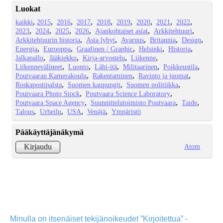
Luokat
kaikki
2015
2016
2017
2018
2019
2020
2021
2022
2023
2024
2025
2026
Ajankohtaiset asiat
Arkkitehtuuri
Arkkitehtuurin historia
Asia lyhyt
Avaruus
Britannia
Design
Energia
Eurooppa
Graafinen / Graphic
Helsinki
Historia
Jalkapallo
Jääkiekko
Kirja-arvostelu
Liikenne
Liikennevälineet
Luonto
Lähi-itä
Militaarinen
Poikkeustila
Poutvaaran Kamerakoulu
Rakentaminen
Ravinto ja juomat
Roskapostipalsta
Suomen kaupungit
Suomen politiikka
Poutvaara Photo Stock
Poutvaara Science Laboratory
Poutvaara Space Agency
Suunnittelutoimisto Poutvaara
Taide
Talous
Urheilu
USA
Venäjä
Ympäristö
Pääkäyttäjänäkymä
Atom
Kirjaudu
Minulla on itsenäiset tekijänoikeudet ”Kirjoitettua” -