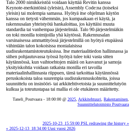
Talo 2000 nimikkeistöä voidaan käyttää Revitin kanssa
Keynote-merkintöinä (yleisin), Assembly Code:na (toiseksi
yleisin) tai molempia samassa. Hyötyä itse ohjelman käytön
kanssa on tietysti vähemmän, jos kumpaakaan ei käytä, ja
rakennusalan yhteistyötä hankaloittaa, jos käyttäisi muuta
standardia tai vanhempaa järjestelmää. Talo 90-järjestelmiäkin
on toki monilla toimijoilla yhä käytössä. Rakennusalan
varsinaisessa ammattityössä järjestelmillä on hyötyä etupäässä
vähintään talon kokoisissa monialaisissa
uudisrakentamistoteutuksissa. Itse materiaalitiedon hallinnassa ja
siihen pohjautuvassa työssä hyötyä tulee toki vasta sitten
käytännössä, kun vaihtoehtojen määrä on kasvanut ja samoja
yksityiskohtia voidaan ratkaista monilla eri tavoilla
materiaalinhallinnasta riippuen, tämä tarkoittaa käytännössä
peruskokoista taloa suurempia uudisrakennuskohteita, joissa
suunnittelu on insinööri- tai arkkitehtivetoista ja suunnittelutyön
kulkua ja toteutustapaa tai mallia ei ole etukäteen määritetty.
Taneli_Poutvaara - 18:00:00 @
2025
,
Arkkitehtuuri
,
Rakentaminen
,
Suunnittelutoimisto Poutvaara
2025-10-23_15:59:00 PSL redrawing the history »
« 2025-12-13_18:34:00 Uusi vuosi 2026