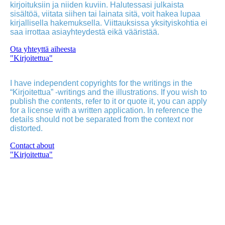
kirjoituksiin ja niiden kuviin. Halutessasi julkaista
sisältöä, viitata siihen tai lainata sitä, voit hakea lupaa
kirjallisella hakemuksella. Viittauksissa yksityiskohtia ei
saa irrottaa asiayhteydestä eikä vääristää.
Ota yhteyttä aiheesta
"Kirjoitettua"
I have independent copyrights for the writings in the
“Kirjoitettua” -writings and the illustrations. If you wish to
publish the contents, refer to it or quote it, you can apply
for a license with a written application. In reference the
details should not be separated from the context nor
distorted.
Contact about
"Kirjoitettua"