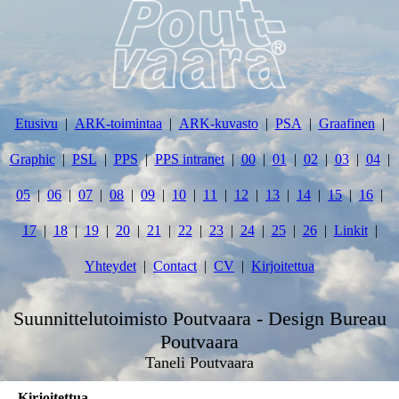
Etusivu
ARK-toimintaa
ARK-kuvasto
PSA
Graafinen
Graphic
PSL
PPS
PPS intranet
00
01
02
03
04
05
06
07
08
09
10
11
12
13
14
15
16
17
18
19
20
21
22
23
24
25
26
Linkit
Yhteydet
Contact
CV
Kirjoitettua
Suunnittelutoimisto Poutvaara - Design Bureau
Poutvaara
Taneli Poutvaara
Kirjoitettua