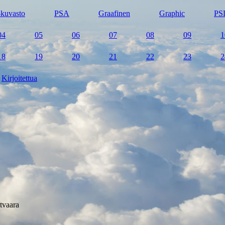
kuvasto
PSA
Graafinen
Graphic
PS
04
05
06
07
08
09
1
18
19
20
21
22
23
2
Kirjoitettua
tvaara