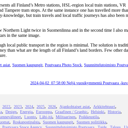
resents all Finland’s Metro stations, HSL-region local train stations, VR
and Tampere tram stops. At the same instance one has travelled more than
-knowledge, but train travels and local traffic journeys has also been 
aw Northern Light twice in Suomenlinna and in the second time I also 
tars in the same image.
gh local public transport in the region is minimal. The solution is tradit
ney than what are the length of all Finland’s land borders. Few other d
ure.
t asiat
,
Suomen kaupungit
,
Poutvaara Photo Stock
,
Suunnittelutoimisto Poutva
2024-04-02_07:58:00 Neljä vuosikymmentä Poutvaara -kuva
2022
2023
2024
2025
2026
Ajankohtaiset asiat
Arkkitehtuuri
ia
Design
Energia
Eurooppa
Graafinen / Graphic
Helsinki
Historia
kennevälineet
Luonto
Lähi-itä
Militaarinen
Poikkeustila
juomat
Roskapostipalsta
Suomen kaupungit
Suomen politiikka
Poutvaara Space Agency
Suunnittelutoimisto Poutvaara
Taide
Talous
Ur