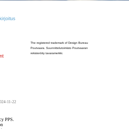
irjoitus
Poutvaara_2022_GRAY
The registered trademark of Design Bureau
Poutvaara. Suunnittelutoimisto Poutvaaran
rekisteröity tavaramerkki.
nt
024-11-22
ncy PPS.
on