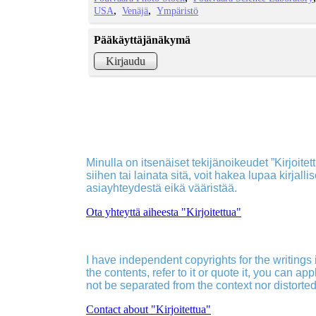
USA
Venäjä
Ympäristö
Pääkäyttäjänäkymä
Kirjaudu
Minulla on itsenäiset tekijänoikeudet ”Kirjoitettu
siihen tai lainata sitä, voit hakea lupaa kirjall
asiayhteydestä eikä vääristää.
Ota yhteyttä aiheesta "Kirjoitettua"
I have independent copyrights for the writings in
the contents, refer to it or quote it, you can ap
not be separated from the context nor distorted
Contact about "Kirjoitettua"