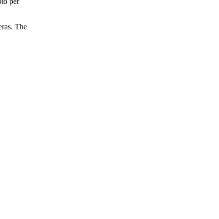
oto per
eras. The