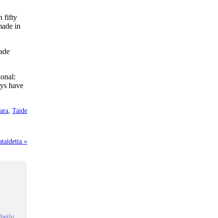
 fifty
made in
made
ional:
ays have
ara
,
Taide
taidetta »
heilu