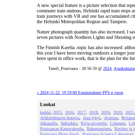
A new special feature is a picture selection that rep
commuter train stations, Helsinki rapid tram stops 
train journeys with VR and one has accumulated city
the Helsinki Metropolitan Region and Tampere.
Nature photograph quantity has also increased, I s
seven pictures with Northern Lights and Shooting s
The Finnish Karelia -topic has also increased: althou
this year I have been moving outdoors a longer jour
been spent in office work, that is the plan for the fut
Taneli_Poutvaara - 20:56:59 @
2024
,
Ajankohtaise
« 2024-11-22_19:59:00 Ensimmäinen PPS:n vuosi
Luokat
kaikki
2015
2016
2017
2018
2019
2020
2021
Arkkitehtuurin historia
Asia lyhyt
Avaruus
Britann
Jalkapallo
Jääkiekko
Kirja-arvostelu
Liikenne
Lii
Poutvaaran Kamerakoulu
Rakentaminen
Ravinto ja 
Poutvaara Photo Stock
Poutvaara Science Laboratory