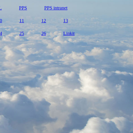
L
PPS
PPS intranet
0
11
12
13
4
25
26
Linkit