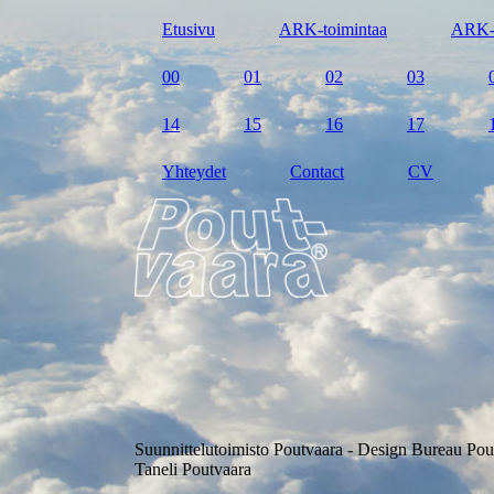
Etusivu
ARK-toimintaa
ARK-
00
01
02
03
14
15
16
17
Yhteydet
Contact
CV
Suunnittelutoimisto Poutvaara - Design Bureau Pou
Taneli Poutvaara