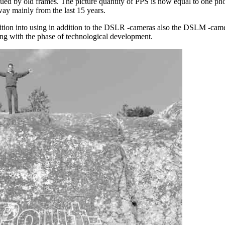
ued by old frames. The picture quantity of PPS is now equal to one ph
ay mainly from the last 15 years.
sition into using in addition to the DSLR -cameras also the DSLM -cam
ping with the phase of technological development.