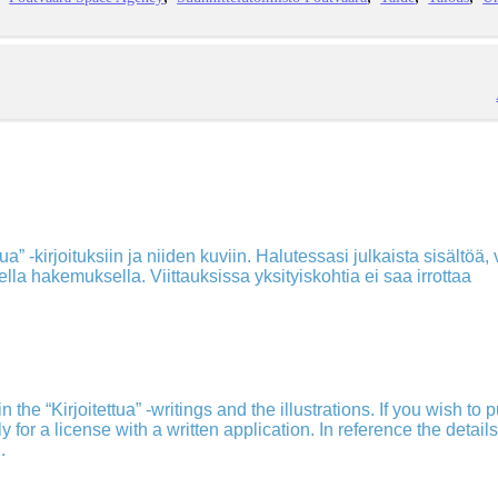
a” -kirjoituksiin ja niiden kuviin. Halutessasi julkaista sisältöä, v
isella hakemuksella. Viittauksissa yksityiskohtia ei saa irrottaa
 the “Kirjoitettua” -writings and the illustrations. If you wish to 
ply for a license with a written application. In reference the detail
.