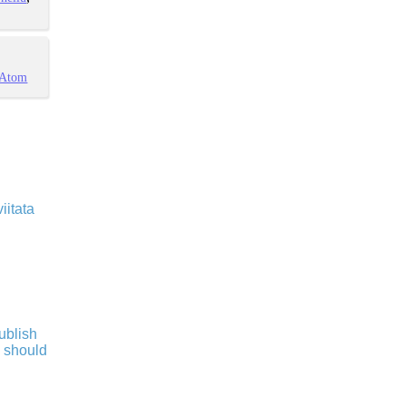
Atom
iitata
publish
s should