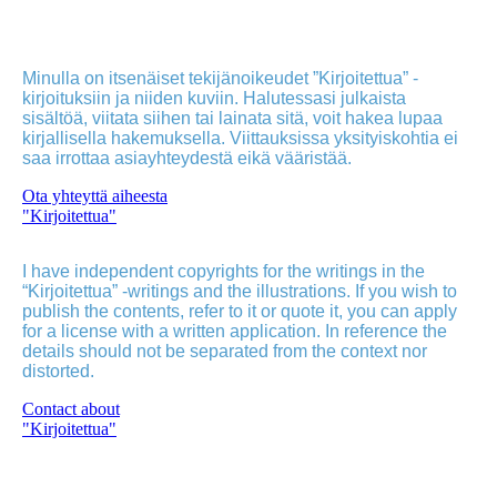
Minulla on itsenäiset tekijänoikeudet ”Kirjoitettua” -
kirjoituksiin ja niiden kuviin. Halutessasi julkaista
sisältöä, viitata siihen tai lainata sitä, voit hakea lupaa
kirjallisella hakemuksella. Viittauksissa yksityiskohtia ei
saa irrottaa asiayhteydestä eikä vääristää.
Ota yhteyttä aiheesta
"Kirjoitettua"
I have independent copyrights for the writings in the
“Kirjoitettua” -writings and the illustrations. If you wish to
publish the contents, refer to it or quote it, you can apply
for a license with a written application. In reference the
details should not be separated from the context nor
distorted.
Contact about
"Kirjoitettua"