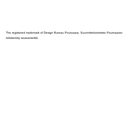
Poutvaara_2022_GRAY
The registered trademark of Design Bureau Poutvaara. Suunnittelutoimisto Poutvaaran
rekisteröity tavaramerkki.