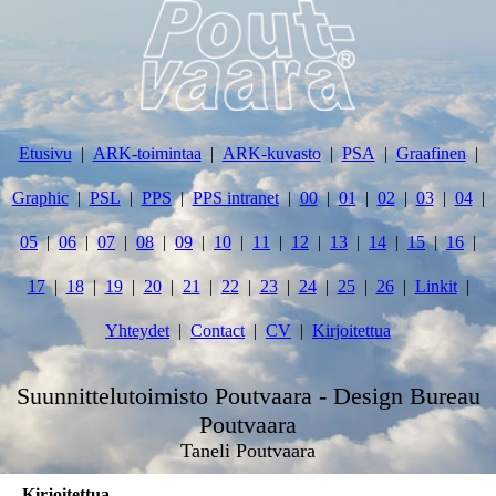
Etusivu
ARK-toimintaa
ARK-kuvasto
PSA
Graafinen
Graphic
PSL
PPS
PPS intranet
00
01
02
03
04
05
06
07
08
09
10
11
12
13
14
15
16
17
18
19
20
21
22
23
24
25
26
Linkit
Yhteydet
Contact
CV
Kirjoitettua
Suunnittelutoimisto Poutvaara - Design Bureau
Poutvaara
Taneli Poutvaara
Kirjoitettua