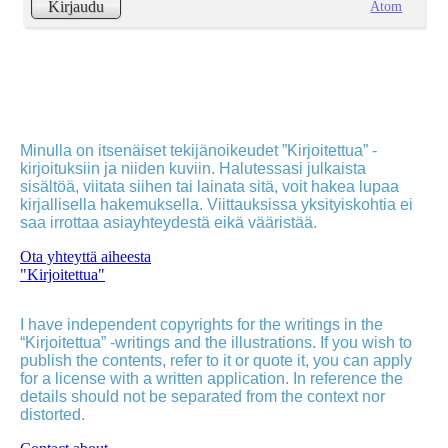
Atom
Kirjaudu
Minulla on itsenäiset tekijänoikeudet ”Kirjoitettua” -
kirjoituksiin ja niiden kuviin. Halutessasi julkaista
sisältöä, viitata siihen tai lainata sitä, voit hakea lupaa
kirjallisella hakemuksella. Viittauksissa yksityiskohtia ei
saa irrottaa asiayhteydestä eikä vääristää.
Ota yhteyttä aiheesta
"Kirjoitettua"
I have independent copyrights for the writings in the
“Kirjoitettua” -writings and the illustrations. If you wish to
publish the contents, refer to it or quote it, you can apply
for a license with a written application. In reference the
details should not be separated from the context nor
distorted.