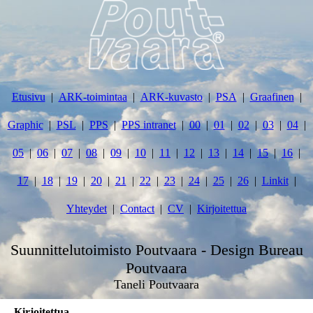
Etusivu
ARK-toimintaa
ARK-kuvasto
PSA
Graafinen
Graphic
PSL
PPS
PPS intranet
00
01
02
03
04
05
06
07
08
09
10
11
12
13
14
15
16
17
18
19
20
21
22
23
24
25
26
Linkit
Yhteydet
Contact
CV
Kirjoitettua
Suunnittelutoimisto Poutvaara - Design Bureau
Poutvaara
Taneli Poutvaara
Kirjoitettua