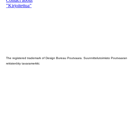
Contact about
"Kirjoitettua"
Poutvaara_2022_GRAY
The registered trademark of Design Bureau Poutvaara. Suunnittelutoimisto Poutvaaran
rekisteröity tavaramerkki.