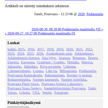
Artikkeli on siirretty toimituksen arkistoon
Taneli_Poutvaara - 12:23:06 @
2020
,
Poikkeustila
2020-08-30_08:28:00 Poikkeustila maailmalla VII »
« 2020-09-27_10:27:00 Poikkeustila maailmalla IX
Luokat
kaikki
2015
2016
2017
2018
2019
2020
2021
2022
2023
2024
2025
2026
Ajankohtaiset asiat
Arkkitehtuuri
Arkkitehtuurin historia
Asia lyhyt
Avaruus
Britannia
Design
Energia
Eurooppa
Graafinen / Graphic
Helsinki
Historia
Jalkapallo
Jääkiekko
Kirja-arvostelu
Liikenne
Liikennevälineet
Luonto
Lähi-itä
Militaarinen
Poikkeustila
Poutvaaran Kamerakoulu
Rakentaminen
Ravinto ja juomat
Roskapostipalsta
Suomen kaupungit
Suomen politiikka
Poutvaara Photo Stock
Poutvaara Science Laboratory
Poutvaara Space Agency
Suunnittelutoimisto Poutvaara
Taide
Talous
Urheilu
USA
Venäjä
Ympäristö
Pääkäyttäjänäkymä