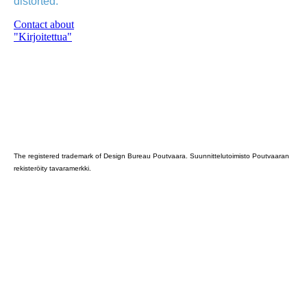
distorted.
Contact about
"Kirjoitettua"
Poutvaara_2022_GRAY
The registered trademark of Design Bureau Poutvaara. Suunnittelutoimisto Poutvaaran
rekisteröity tavaramerkki.