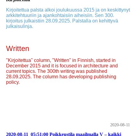
Kirjoitettua palsta alkoi joulukuussa 2015 ja on keskittynyt
arkkitehtuuriin ja ajankohtaisiin aiheisiin. Sen 300.
kirjoitus julkaistiin 28.09.2025. Palstalla on kehittyvä
julkaisulinja.
Written
"Kirjoitettua" column, "Written" in Finnish, started in
December 2015 and it is focused in architecture and
current topics. The 300th writing was published
28.09.2025. The column has developing publishing
policy.
2020-08-11
2020-08-11_05:51:00 Poikkeustila maailmalla V – kaikki