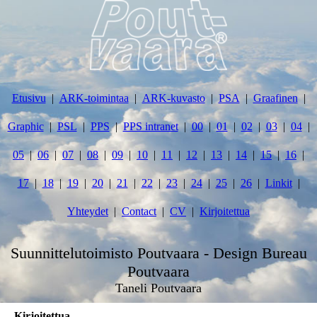
Etusivu
ARK-toimintaa
ARK-kuvasto
PSA
Graafinen
Graphic
PSL
PPS
PPS intranet
00
01
02
03
04
05
06
07
08
09
10
11
12
13
14
15
16
17
18
19
20
21
22
23
24
25
26
Linkit
Yhteydet
Contact
CV
Kirjoitettua
Suunnittelutoimisto Poutvaara - Design Bureau
Poutvaara
Taneli Poutvaara
Kirjoitettua