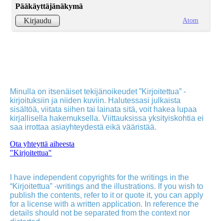
Pääkäyttäjänäkymä
Atom
Kirjaudu
Minulla on itsenäiset tekijänoikeudet ”Kirjoitettua” -
kirjoituksiin ja niiden kuviin. Halutessasi julkaista
sisältöä, viitata siihen tai lainata sitä, voit hakea lupaa
kirjallisella hakemuksella. Viittauksissa yksityiskohtia ei
saa irrottaa asiayhteydestä eikä vääristää.
Ota yhteyttä aiheesta
"Kirjoitettua"
I have independent copyrights for the writings in the
“Kirjoitettua” -writings and the illustrations. If you wish to
publish the contents, refer to it or quote it, you can apply
for a license with a written application. In reference the
details should not be separated from the context nor