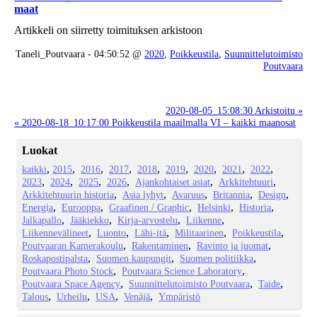
maat
Artikkeli on siirretty toimituksen arkistoon
Taneli_Poutvaara - 04:50:52 @
2020
,
Poikkeustila
,
Suunnittelutoimisto
Poutvaara
2020-08-05_15:08:30 Arkistoitu »
« 2020-08-18_10:17:00 Poikkeustila maailmalla VI – kaikki maanosat
Luokat
kaikki
2015
2016
2017
2018
2019
2020
2021
2022
2023
2024
2025
2026
Ajankohtaiset asiat
Arkkitehtuuri
Arkkitehtuurin historia
Asia lyhyt
Avaruus
Britannia
Design
Energia
Eurooppa
Graafinen / Graphic
Helsinki
Historia
Jalkapallo
Jääkiekko
Kirja-arvostelu
Liikenne
Liikennevälineet
Luonto
Lähi-itä
Militaarinen
Poikkeustila
Poutvaaran Kamerakoulu
Rakentaminen
Ravinto ja juomat
Roskapostipalsta
Suomen kaupungit
Suomen politiikka
Poutvaara Photo Stock
Poutvaara Science Laboratory
Poutvaara Space Agency
Suunnittelutoimisto Poutvaara
Taide
Talous
Urheilu
USA
Venäjä
Ympäristö