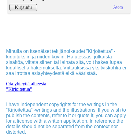
Atom
Kirjaudu
Minulla on itsenäiset tekijänoikeudet ”Kirjoitettua” -
kirjoituksiin ja niiden kuviin. Halutessasi julkaista
sisältöä, viitata siihen tai lainata sitä, voit hakea lupaa
kirjallisella hakemuksella. Viittauksissa yksityiskohtia ei
saa irrottaa asiayhteydestä eikä vääristää.
Ota yhteyttä aiheesta
"Kirjoitettua"
I have independent copyrights for the writings in the
“Kirjoitettua” -writings and the illustrations. If you wish to
publish the contents, refer to it or quote it, you can apply
for a license with a written application. In reference the
details should not be separated from the context nor
distorted.