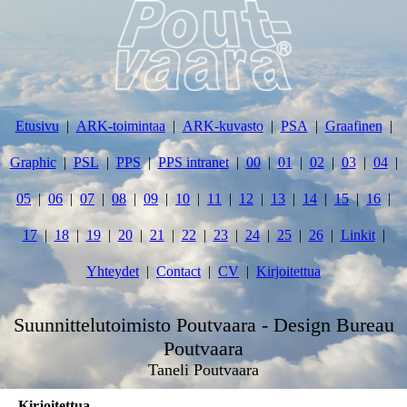
Etusivu
ARK-toimintaa
ARK-kuvasto
PSA
Graafinen
Graphic
PSL
PPS
PPS intranet
00
01
02
03
04
05
06
07
08
09
10
11
12
13
14
15
16
17
18
19
20
21
22
23
24
25
26
Linkit
Yhteydet
Contact
CV
Kirjoitettua
Suunnittelutoimisto Poutvaara - Design Bureau
Poutvaara
Taneli Poutvaara
Kirjoitettua