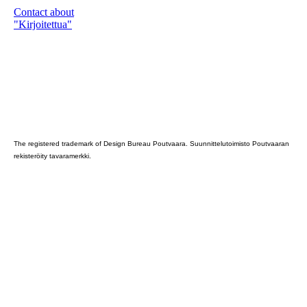
Contact about
"Kirjoitettua"
Poutvaara_2022_GRAY
The registered trademark of Design Bureau Poutvaara. Suunnittelutoimisto Poutvaaran
rekisteröity tavaramerkki.