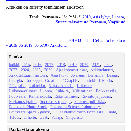
Artikkeli on siirretty toimituksen arkistoon
Taneli_Poutvaara - 18:12:34 @
2019
,
Asia lyhyt
,
Luonto
,
Suunnittelutoimisto Poutvaara
,
Ympäristö
2019-06-18_13:54:55 Arkistoitu »
« 2019-06-2019_06:57:07 Arkistoitu
Luokat
kaikki
2015
2016
2017
2018
2019
2020
2021
2022
2023
2024
2025
2026
Ajankohtaiset asiat
Arkkitehtuuri
Arkkitehtuurin historia
Asia lyhyt
Avaruus
Britannia
Design
Energia
Eurooppa
Graafinen / Graphic
Helsinki
Historia
Jalkapallo
Jääkiekko
Kirja-arvostelu
Liikenne
Liikennevälineet
Luonto
Lähi-itä
Militaarinen
Poikkeustila
Poutvaaran Kamerakoulu
Rakentaminen
Ravinto ja juomat
Roskapostipalsta
Suomen kaupungit
Suomen politiikka
Poutvaara Photo Stock
Poutvaara Science Laboratory
Poutvaara Space Agency
Suunnittelutoimisto Poutvaara
Taide
Talous
Urheilu
USA
Venäjä
Ympäristö
Pääkäyttäjänäkymä