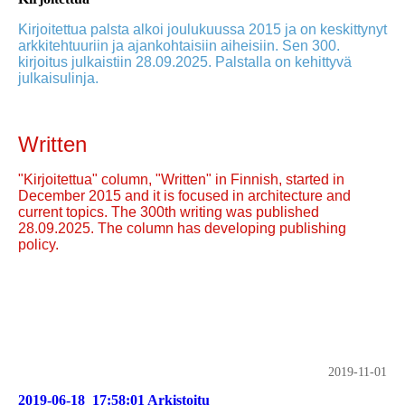
Kirjoitettua palsta alkoi joulukuussa 2015 ja on keskittynyt
arkkitehtuuriin ja ajankohtaisiin aiheisiin. Sen 300.
kirjoitus julkaistiin 28.09.2025. Palstalla on kehittyvä
julkaisulinja.
Written
"Kirjoitettua" column, "Written" in Finnish, started in
December 2015 and it is focused in architecture and
current topics. The 300th writing was published
28.09.2025. The column has developing publishing
policy.
2019-11-01
2019-06-18_17:58:01 Arkistoitu