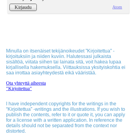
Atom
Kirjaudu
Minulla on itsenäiset tekijänoikeudet ”Kirjoitettua” -
kirjoituksiin ja niiden kuviin. Halutessasi julkaista
sisältöä, viitata siihen tai lainata sitä, voit hakea lupaa
kirjallisella hakemuksella. Viittauksissa yksityiskohtia ei
saa irrottaa asiayhteydestä eikä vääristää.
Ota yhteyttä aiheesta
"Kirjoitettua"
I have independent copyrights for the writings in the
“Kirjoitettua” -writings and the illustrations. If you wish to
publish the contents, refer to it or quote it, you can apply
for a license with a written application. In reference the
details should not be separated from the context nor
distorted.