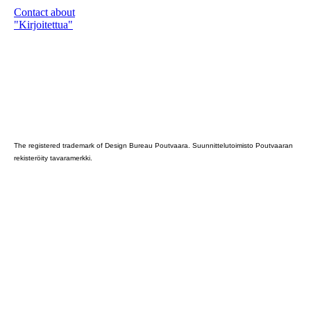
Contact about
"Kirjoitettua"
Poutvaara_2022_GRAY
The registered trademark of Design Bureau Poutvaara. Suunnittelutoimisto Poutvaaran
rekisteröity tavaramerkki.