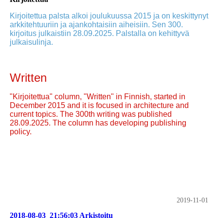
Kirjoitettua palsta alkoi joulukuussa 2015 ja on keskittynyt
arkkitehtuuriin ja ajankohtaisiin aiheisiin. Sen 300.
kirjoitus julkaistiin 28.09.2025. Palstalla on kehittyvä
julkaisulinja.
Written
"Kirjoitettua" column, "Written" in Finnish, started in
December 2015 and it is focused in architecture and
current topics. The 300th writing was published
28.09.2025. The column has developing publishing
policy.
2019-11-01
2018-08-03_21:56:03 Arkistoitu