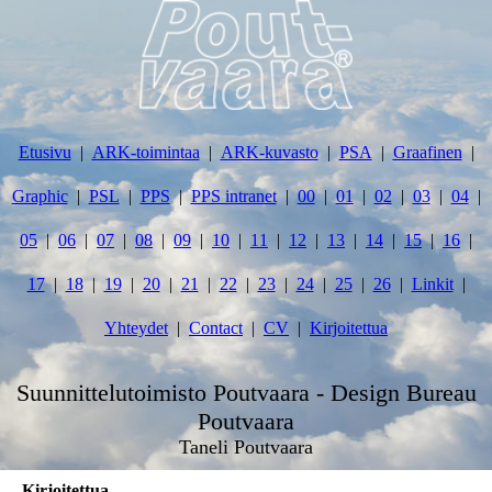
Etusivu
ARK-toimintaa
ARK-kuvasto
PSA
Graafinen
Graphic
PSL
PPS
PPS intranet
00
01
02
03
04
05
06
07
08
09
10
11
12
13
14
15
16
17
18
19
20
21
22
23
24
25
26
Linkit
Yhteydet
Contact
CV
Kirjoitettua
Suunnittelutoimisto Poutvaara - Design Bureau
Poutvaara
Taneli Poutvaara
Kirjoitettua