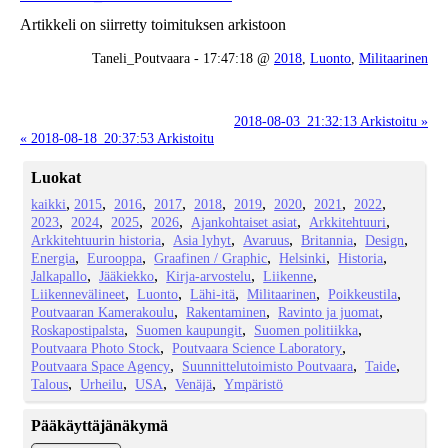
Artikkeli on siirretty toimituksen arkistoon
Taneli_Poutvaara - 17:47:18 @
2018
,
Luonto
,
Militaarinen
2018-08-03_21:32:13 Arkistoitu »
« 2018-08-18_20:37:53 Arkistoitu
Luokat
kaikki
2015
2016
2017
2018
2019
2020
2021
2022
2023
2024
2025
2026
Ajankohtaiset asiat
Arkkitehtuuri
Arkkitehtuurin historia
Asia lyhyt
Avaruus
Britannia
Design
Energia
Eurooppa
Graafinen / Graphic
Helsinki
Historia
Jalkapallo
Jääkiekko
Kirja-arvostelu
Liikenne
Liikennevälineet
Luonto
Lähi-itä
Militaarinen
Poikkeustila
Poutvaaran Kamerakoulu
Rakentaminen
Ravinto ja juomat
Roskapostipalsta
Suomen kaupungit
Suomen politiikka
Poutvaara Photo Stock
Poutvaara Science Laboratory
Poutvaara Space Agency
Suunnittelutoimisto Poutvaara
Taide
Talous
Urheilu
USA
Venäjä
Ympäristö
Pääkäyttäjänäkymä