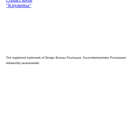
Contact about
"Kirjoitettua"
Poutvaara_2022_GRAY
The registered trademark of Design Bureau Poutvaara. Suunnittelutoimisto Poutvaaran
rekisteröity tavaramerkki.