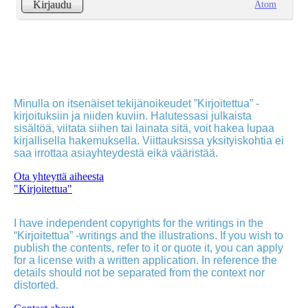
Atom
Kirjaudu
Minulla on itsenäiset tekijänoikeudet ”Kirjoitettua” -
kirjoituksiin ja niiden kuviin. Halutessasi julkaista
sisältöä, viitata siihen tai lainata sitä, voit hakea lupaa
kirjallisella hakemuksella. Viittauksissa yksityiskohtia ei
saa irrottaa asiayhteydestä eikä vääristää.
Ota yhteyttä aiheesta
"Kirjoitettua"
I have independent copyrights for the writings in the
“Kirjoitettua” -writings and the illustrations. If you wish to
publish the contents, refer to it or quote it, you can apply
for a license with a written application. In reference the
details should not be separated from the context nor
distorted.