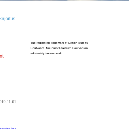
irjoitus
Poutvaara_2022_GRAY
The registered trademark of Design Bureau
Poutvaara. Suunnittelutoimisto Poutvaaran
rekisteröity tavaramerkki.
nt
019-11-01
ostipalsta