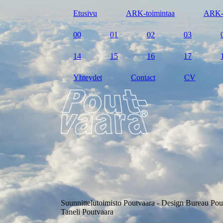
Etusivu
ARK-toimintaa
ARK-
00
01
02
03
14
15
16
17
Yhteydet
Contact
CV
Suunnittelutoimisto Poutvaara - Design Bureau Pou
Taneli Poutvaara