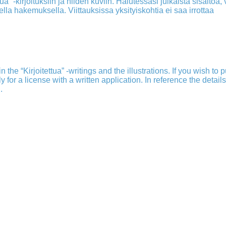
a” -kirjoituksiin ja niiden kuviin. Halutessasi julkaista sisältöä, v
isella hakemuksella. Viittauksissa yksityiskohtia ei saa irrottaa
 the “Kirjoitettua” -writings and the illustrations. If you wish to 
ply for a license with a written application. In reference the detail
.