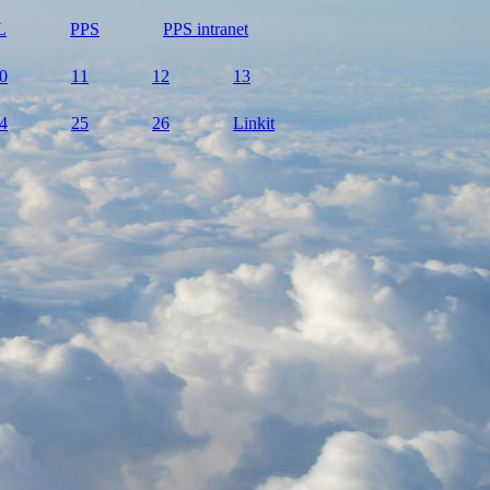
L
PPS
PPS intranet
0
11
12
13
4
25
26
Linkit