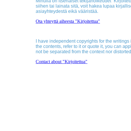
Minulla on itsenäiset tekijänoikeudet ”Kirjoitettu
siihen tai lainata sitä, voit hakea lupaa kirjall
asiayhteydestä eikä vääristää.
Ota yhteyttä aiheesta "Kirjoitettua"
I have independent copyrights for the writings in
the contents, refer to it or quote it, you can ap
not be separated from the context nor distorted
Contact about "Kirjoitettua"