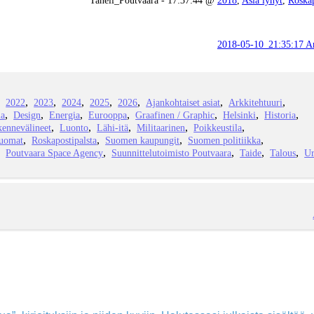
2018-05-10_21:35:17 Ar
2022
2023
2024
2025
2026
Ajankohtaiset asiat
Arkkitehtuuri
ia
Design
Energia
Eurooppa
Graafinen / Graphic
Helsinki
Historia
kennevälineet
Luonto
Lähi-itä
Militaarinen
Poikkeustila
juomat
Roskapostipalsta
Suomen kaupungit
Suomen politiikka
Poutvaara Space Agency
Suunnittelutoimisto Poutvaara
Taide
Talous
Ur