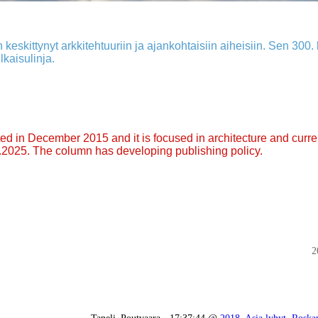
 keskittynyt arkkitehtuuriin ja ajankohtaisiin aiheisiin. Sen 300. k
lkaisulinja.
arted in December 2015 and it is focused in architecture and curre
9.2025. The column has developing publishing policy.
2
Taneli_Poutvaara - 17:37:44 @
2018
,
Asia lyhyt
,
Roskap