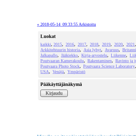
« 2018-05-14_09:33:55 Arkistoitu
Luokat
kaikki
2015
2016
2017
2018
2019
2020
2021
Arkkitehtuurin historia
Asia lyhyt
Avaruus
Britann
Jalkapallo
Jääkiekko
Kirja-arvostelu
Liikenne
Lii
Poutvaaran Kamerakoulu
Rakentaminen
Ravinto ja 
Poutvaara Photo Stock
Poutvaara Science Laboratory
USA
Venäjä
Ympäristö
Pääkäyttäjänäkymä
Kirjaudu