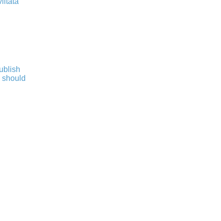
iitata
publish
s should