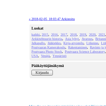
« 2018-02-05_18:03:47 Arkistoitu
Luokat
kaikki
2015
2016
2017
2018
2019
2020
2021
Arkkitehtuurin historia
Asia lyhyt
Avaruus
Britann
Jalkapallo
Jääkiekko
Kirja-arvostelu
Liikenne
Lii
Poutvaaran Kamerakoulu
Rakentaminen
Ravinto ja 
Poutvaara Photo Stock
Poutvaara Science Laboratory
USA
Venäjä
Ympäristö
Pääkäyttäjänäkymä
Kirjaudu