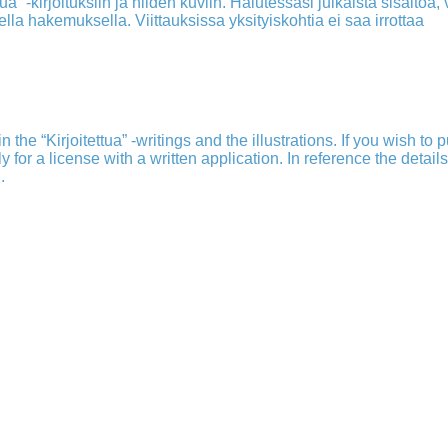
a” -kirjoituksiin ja niiden kuviin. Halutessasi julkaista sisältöä, v
isella hakemuksella. Viittauksissa yksityiskohtia ei saa irrottaa
 the “Kirjoitettua” -writings and the illustrations. If you wish to 
ply for a license with a written application. In reference the detail
.