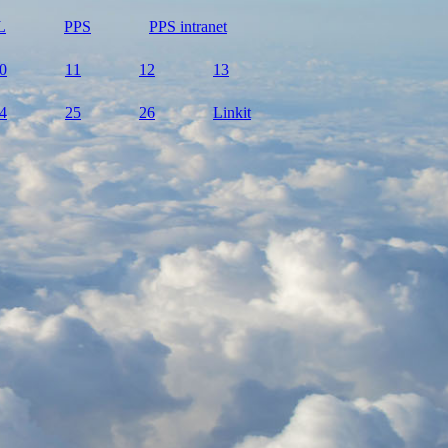
L
PPS
PPS intranet
0
11
12
13
4
25
26
Linkit