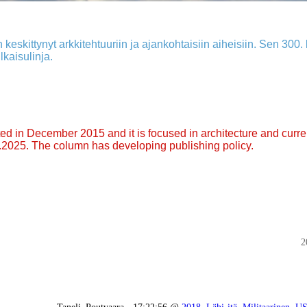
 keskittynyt arkkitehtuuriin ja ajankohtaisiin aiheisiin. Sen 300. k
lkaisulinja.
arted in December 2015 and it is focused in architecture and curre
9.2025. The column has developing publishing policy.
2
Taneli_Poutvaara - 17:22:56 @
2018
,
Lähi-itä
,
Militaarinen
,
U