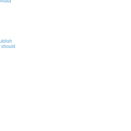
iitata
publish
s should