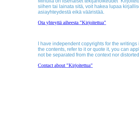
Minulla on itsenäiset tekijänoikeudet ”Kirjoitettu
siihen tai lainata sitä, voit hakea lupaa kirjall
asiayhteydestä eikä vääristää.
Ota yhteyttä aiheesta "Kirjoitettua"
I have independent copyrights for the writings in
the contents, refer to it or quote it, you can ap
not be separated from the context nor distorted
Contact about "Kirjoitettua"