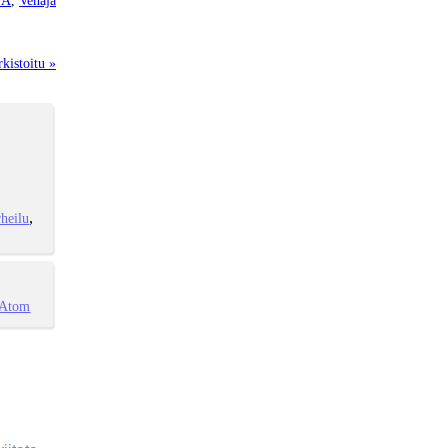
kistoitu »
heilu
Atom