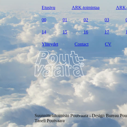
Etusivu
ARK-toimintaa
ARK-
00
01
02
03
14
15
16
17
Yhteydet
Contact
CV
Suunnittelutoimisto Poutvaara - Design Bureau Pou
Taneli Poutvaara