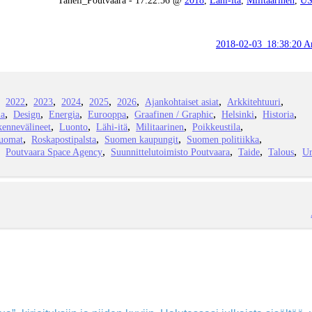
2018-02-03_18:38:20 Ar
2022
2023
2024
2025
2026
Ajankohtaiset asiat
Arkkitehtuuri
ia
Design
Energia
Eurooppa
Graafinen / Graphic
Helsinki
Historia
kennevälineet
Luonto
Lähi-itä
Militaarinen
Poikkeustila
juomat
Roskapostipalsta
Suomen kaupungit
Suomen politiikka
Poutvaara Space Agency
Suunnittelutoimisto Poutvaara
Taide
Talous
Ur