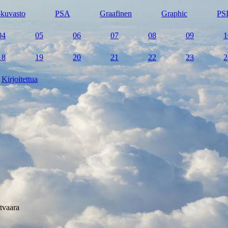
kuvasto
PSA
Graafinen
Graphic
PS
04
05
06
07
08
09
1
18
19
20
21
22
23
2
Kirjoitettua
tvaara