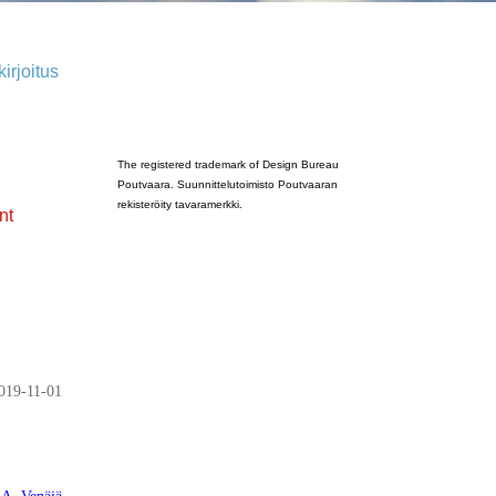
irjoitus
Poutvaara_2022_GRAY
The registered trademark of Design Bureau
Poutvaara. Suunnittelutoimisto Poutvaaran
rekisteröity tavaramerkki.
nt
019-11-01
SA
,
Venäjä