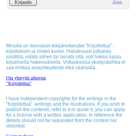
Atom
Kirjaudu
Minulla on itsenäiset tekijänoikeudet ”Kirjoitettua” -
kirjoituksiin ja niiden kuviin. Halutessasi julkaista
sisältöä, viitata siihen tai lainata sitä, voit hakea lupaa
kirjallisella hakemuksella. Viittauksissa yksityiskohtia ei
saa irrottaa asiayhteydestä eikä vääristää.
Ota yhteyttä aiheesta
"Kirjoitettua"
I have independent copyrights for the writings in the
“Kirjoitettua” -writings and the illustrations. If you wish to
publish the contents, refer to it or quote it, you can apply
for a license with a written application. In reference the
details should not be separated from the context nor
distorted.