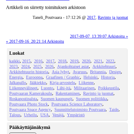
Artikkeli on siirretty toimituksen arkistoon
Taneli_Poutvaara - 17:12:26 @
2017
,
Ravinto ja juomat
2017-09-07_13:39:07 Arkistoitu »
« 2017-09-16_20:21:14 Arkistoitu
Luokat
kaikki
2015
2016
2017
2018
2019
2020
2021
2022
2023
2024
2025
2026
Ajankohtaiset asiat
Arkkitehtuuri
Arkkitehtuurin historia
Asia lyhyt
Avaruus
Britannia
Design
Energia
Eurooppa
Graafinen / Graphic
Helsinki
Historia
Jalkapallo
Jääkiekko
Kirja-arvostelu
Liikenne
Liikennevälineet
Luonto
Lähi-itä
Militaarinen
Poikkeustila
Poutvaaran Kamerakoulu
Rakentaminen
Ravinto ja juomat
Roskapostipalsta
Suomen kaupungit
Suomen politiikka
Poutvaara Photo Stock
Poutvaara Science Laboratory
Poutvaara Space Agency
Suunnittelutoimisto Poutvaara
Taide
Talous
Urheilu
USA
Venäjä
Ympäristö
Pääkäyttäjänäkymä