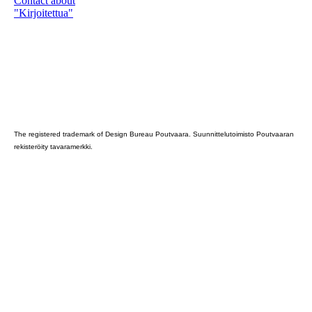
Contact about
"Kirjoitettua"
Poutvaara_2022_GRAY
The registered trademark of Design Bureau Poutvaara. Suunnittelutoimisto Poutvaaran
rekisteröity tavaramerkki.