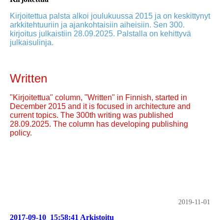
Kirjoitettua palsta alkoi joulukuussa 2015 ja on keskittynyt
arkkitehtuuriin ja ajankohtaisiin aiheisiin. Sen 300.
kirjoitus julkaistiin 28.09.2025. Palstalla on kehittyvä
julkaisulinja.
Written
"Kirjoitettua" column, "Written" in Finnish, started in
December 2015 and it is focused in architecture and
current topics. The 300th writing was published
28.09.2025. The column has developing publishing
policy.
2019-11-01
2017-09-10_15:58:41 Arkistoitu