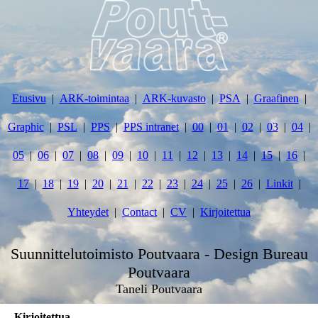
Etusivu
ARK-toimintaa
ARK-kuvasto
PSA
Graafinen
Graphic
PSL
PPS
PPS intranet
00
01
02
03
04
05
06
07
08
09
10
11
12
13
14
15
16
17
18
19
20
21
22
23
24
25
26
Linkit
Yhteydet
Contact
CV
Kirjoitettua
Suunnittelutoimisto Poutvaara - Design Bureau
Poutvaara
Taneli Poutvaara
Kirjoitettua