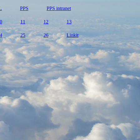
L
PPS
PPS intranet
0
11
12
13
4
25
26
Linkit