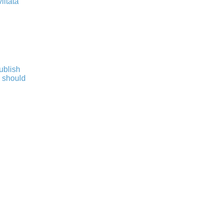
iitata
publish
s should