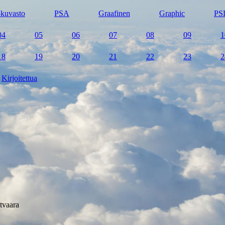
kuvasto
PSA
Graafinen
Graphic
PS
04
05
06
07
08
09
1
18
19
20
21
22
23
2
Kirjoitettua
tvaara