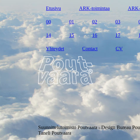
Etusivu
ARK-toimintaa
ARK-
00
01
02
03
14
15
16
17
Yhteydet
Contact
CV
Suunnittelutoimisto Poutvaara - Design Bureau Pou
Taneli Poutvaara