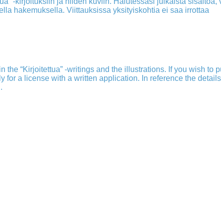
a” -kirjoituksiin ja niiden kuviin. Halutessasi julkaista sisältöä, v
isella hakemuksella. Viittauksissa yksityiskohtia ei saa irrottaa
 the “Kirjoitettua” -writings and the illustrations. If you wish to 
ply for a license with a written application. In reference the detail
.