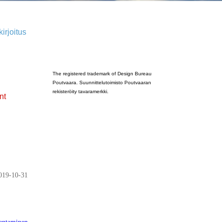
irjoitus
Poutvaara_2022_GRAY
The registered trademark of Design Bureau
Poutvaara. Suunnittelutoimisto Poutvaaran
rekisteröity tavaramerkki.
nt
019-10-31
entaminen