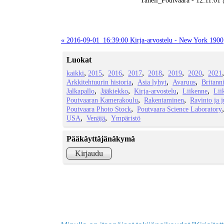
« 2016-09-01_16:39:00 Kirja-arvostelu - New York 1900
Luokat
kaikki
2015
2016
2017
2018
2019
2020
2021
Arkkitehtuurin historia
Asia lyhyt
Avaruus
Britann
Jalkapallo
Jääkiekko
Kirja-arvostelu
Liikenne
Lii
Poutvaaran Kamerakoulu
Rakentaminen
Ravinto ja 
Poutvaara Photo Stock
Poutvaara Science Laboratory
USA
Venäjä
Ympäristö
Pääkäyttäjänäkymä
Kirjaudu