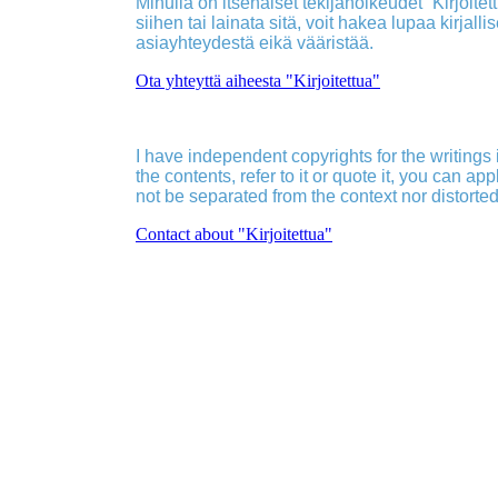
Minulla on itsenäiset tekijänoikeudet ”Kirjoitettu
siihen tai lainata sitä, voit hakea lupaa kirjall
asiayhteydestä eikä vääristää.
Ota yhteyttä aiheesta "Kirjoitettua"
I have independent copyrights for the writings in
the contents, refer to it or quote it, you can ap
not be separated from the context nor distorted
Contact about "Kirjoitettua"