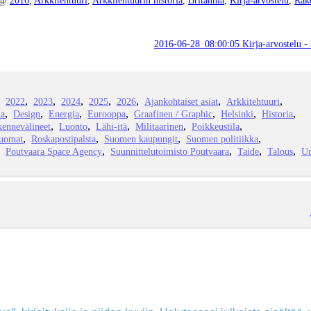
2016-06-28_08:00:05 Kirja-arvostelu - 
2022
2023
2024
2025
2026
Ajankohtaiset asiat
Arkkitehtuuri
ia
Design
Energia
Eurooppa
Graafinen / Graphic
Helsinki
Historia
kennevälineet
Luonto
Lähi-itä
Militaarinen
Poikkeustila
juomat
Roskapostipalsta
Suomen kaupungit
Suomen politiikka
Poutvaara Space Agency
Suunnittelutoimisto Poutvaara
Taide
Talous
Ur