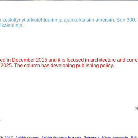
 keskittynyt arkkitehtuuriin ja ajankohtaisiin aiheisiin. Sen 300. k
lkaisulinja.
arted in December 2015 and it is focused in architecture and curre
9.2025. The column has developing publishing policy.
2
p
1 @
2016
,
Arkkitehtuuri
,
Arkkitehtuurin historia
,
Britannia
,
Kirja-arvostelu
,
Rak