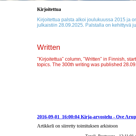
Kirjoitettua
Kirjoitettua palsta alkoi joulukuussa 2015 ja on
julkaistiin 28.09.2025. Palstalla on kehittyvä ju
Written
"Kirjoitettua" column, "Written" in Finnish, st
topics. The 300th writing was published 28.0
2016-09-01_16:00:04 Kirja-arvostelu - Ove Aru
Artikkeli on siirretty toimituksen arkistoon
Taneli_Poutvaara - 12:11:0