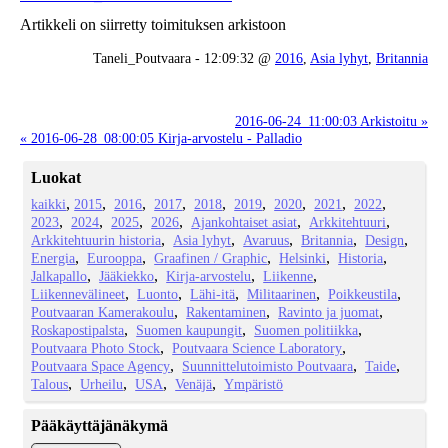
Artikkeli on siirretty toimituksen arkistoon
Taneli_Poutvaara - 12:09:32 @
2016
,
Asia lyhyt
,
Britannia
2016-06-24_11:00:03 Arkistoitu »
« 2016-06-28_08:00:05 Kirja-arvostelu - Palladio
Luokat
kaikki
2015
2016
2017
2018
2019
2020
2021
2022
2023
2024
2025
2026
Ajankohtaiset asiat
Arkkitehtuuri
Arkkitehtuurin historia
Asia lyhyt
Avaruus
Britannia
Design
Energia
Eurooppa
Graafinen / Graphic
Helsinki
Historia
Jalkapallo
Jääkiekko
Kirja-arvostelu
Liikenne
Liikennevälineet
Luonto
Lähi-itä
Militaarinen
Poikkeustila
Poutvaaran Kamerakoulu
Rakentaminen
Ravinto ja juomat
Roskapostipalsta
Suomen kaupungit
Suomen politiikka
Poutvaara Photo Stock
Poutvaara Science Laboratory
Poutvaara Space Agency
Suunnittelutoimisto Poutvaara
Taide
Talous
Urheilu
USA
Venäjä
Ympäristö
Pääkäyttäjänäkymä