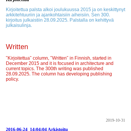
Kirjoitettua palsta alkoi joulukuussa 2015 ja on keskittynyt
arkkitehtuuriin ja ajankohtaisiin aiheisiin. Sen 300.
kirjoitus julkaistiin 28.09.2025. Palstalla on kehittyvä
julkaisulinja.
Written
"Kirjoitettua" column, "Written" in Finnish, started in
December 2015 and it is focused in architecture and
current topics. The 300th writing was published
28.09.2025. The column has developing publishing
policy.
2019-10-31
2016-06-24_14:04:04 Arkistoitu