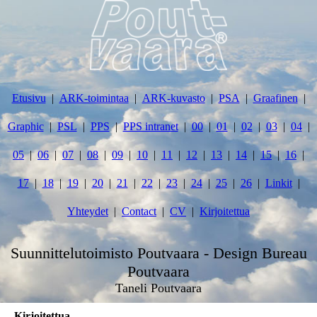
Etusivu
ARK-toimintaa
ARK-kuvasto
PSA
Graafinen
Graphic
PSL
PPS
PPS intranet
00
01
02
03
04
05
06
07
08
09
10
11
12
13
14
15
16
17
18
19
20
21
22
23
24
25
26
Linkit
Yhteydet
Contact
CV
Kirjoitettua
Suunnittelutoimisto Poutvaara - Design Bureau
Poutvaara
Taneli Poutvaara
Kirjoitettua