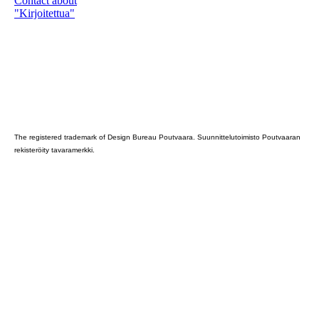
Contact about
"Kirjoitettua"
Poutvaara_2022_GRAY
The registered trademark of Design Bureau Poutvaara. Suunnittelutoimisto Poutvaaran
rekisteröity tavaramerkki.