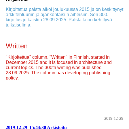
Kirjoitettua palsta alkoi joulukuussa 2015 ja on keskittynyt
arkkitehtuuriin ja ajankohtaisiin aiheisiin. Sen 300.
kirjoitus julkaistiin 28.09.2025. Palstalla on kehittyvä
julkaisulinja.
Written
"Kirjoitettua" column, "Written" in Finnish, started in
December 2015 and it is focused in architecture and
current topics. The 300th writing was published
28.09.2025. The column has developing publishing
policy.
2019-12-29
2019-12-29_15:44:30 Arkistoitu