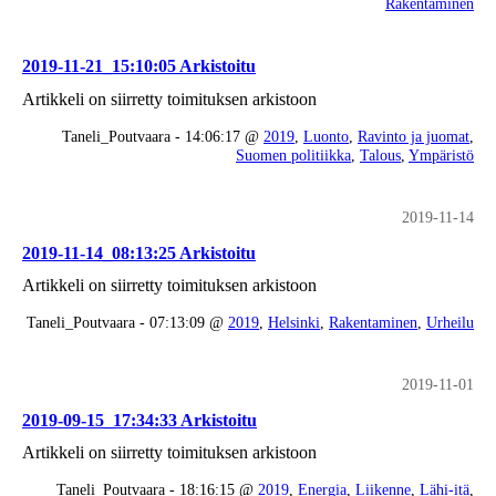
Rakentaminen
2019-11-21_15:10:05 Arkistoitu
Artikkeli on siirretty toimituksen arkistoon
Taneli_Poutvaara - 14:06:17 @
2019
,
Luonto
,
Ravinto ja juomat
,
Suomen politiikka
,
Talous
,
Ympäristö
2019-11-14
2019-11-14_08:13:25 Arkistoitu
Artikkeli on siirretty toimituksen arkistoon
Taneli_Poutvaara - 07:13:09 @
2019
,
Helsinki
,
Rakentaminen
,
Urheilu
2019-11-01
2019-09-15_17:34:33 Arkistoitu
Artikkeli on siirretty toimituksen arkistoon
Taneli_Poutvaara - 18:16:15 @
2019
,
Energia
,
Liikenne
,
Lähi-itä
,