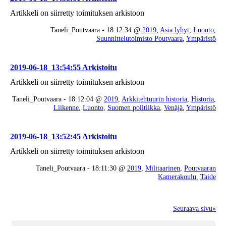
Artikkeli on siirretty toimituksen arkistoon
Taneli_Poutvaara - 18:12:34 @
2019
,
Asia lyhyt
,
Luonto
,
Suunnittelutoimisto Poutvaara
,
Ympäristö
2019-06-18_13:54:55 Arkistoitu
Artikkeli on siirretty toimituksen arkistoon
Taneli_Poutvaara - 18:12:04 @
2019
,
Arkkitehtuurin historia
,
Historia
,
Liikenne
,
Luonto
,
Suomen politiikka
,
Venäjä
,
Ympäristö
2019-06-18_13:52:45 Arkistoitu
Artikkeli on siirretty toimituksen arkistoon
Taneli_Poutvaara - 18:11:30 @
2019
,
Militaarinen
,
Poutvaaran
Kamerakoulu
,
Taide
Seuraava sivu»