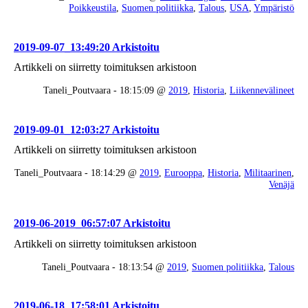
Poikkeustila
,
Suomen politiikka
,
Talous
,
USA
,
Ympäristö
2019-09-07_13:49:20 Arkistoitu
Artikkeli on siirretty toimituksen arkistoon
Taneli_Poutvaara - 18:15:09 @
2019
,
Historia
,
Liikennevälineet
2019-09-01_12:03:27 Arkistoitu
Artikkeli on siirretty toimituksen arkistoon
Taneli_Poutvaara - 18:14:29 @
2019
,
Eurooppa
,
Historia
,
Militaarinen
,
Venäjä
2019-06-2019_06:57:07 Arkistoitu
Artikkeli on siirretty toimituksen arkistoon
Taneli_Poutvaara - 18:13:54 @
2019
,
Suomen politiikka
,
Talous
2019-06-18_17:58:01 Arkistoitu