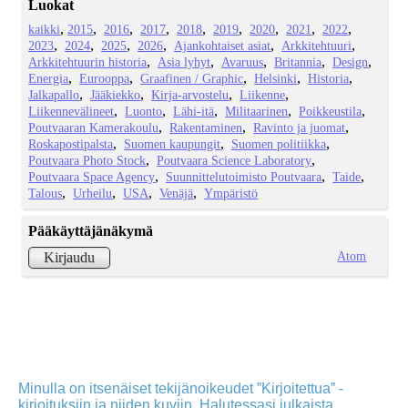
Luokat
kaikki
2015
2016
2017
2018
2019
2020
2021
2022
2023
2024
2025
2026
Ajankohtaiset asiat
Arkkitehtuuri
Arkkitehtuurin historia
Asia lyhyt
Avaruus
Britannia
Design
Energia
Eurooppa
Graafinen / Graphic
Helsinki
Historia
Jalkapallo
Jääkiekko
Kirja-arvostelu
Liikenne
Liikennevälineet
Luonto
Lähi-itä
Militaarinen
Poikkeustila
Poutvaaran Kamerakoulu
Rakentaminen
Ravinto ja juomat
Roskapostipalsta
Suomen kaupungit
Suomen politiikka
Poutvaara Photo Stock
Poutvaara Science Laboratory
Poutvaara Space Agency
Suunnittelutoimisto Poutvaara
Taide
Talous
Urheilu
USA
Venäjä
Ympäristö
Pääkäyttäjänäkymä
Atom
Kirjaudu
Minulla on itsenäiset tekijänoikeudet ”Kirjoitettua” -
kirjoituksiin ja niiden kuviin. Halutessasi julkaista