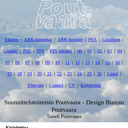
Etusivu
ARK-toimintaa
ARK-kuvasto
PSA
Graafinen
Graphic
PSL
PPS
PPS intranet
00
01
02
03
04
05
06
07
08
09
10
11
12
13
14
15
16
17
18
19
20
21
22
23
24
25
26
Linkit
Yhteydet
Contact
CV
Kirjoitettua
Suunnittelutoimisto Poutvaara - Design Bureau
Poutvaara
Taneli Poutvaara
Kirjoitettua