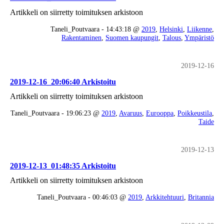
Artikkeli on siirretty toimituksen arkistoon
Taneli_Poutvaara - 14:43:18 @
2019
,
Helsinki
,
Liikenne
,
Rakentaminen
,
Suomen kaupungit
,
Talous
,
Ympäristö
2019-12-16
2019-12-16_20:06:40 Arkistoitu
Artikkeli on siirretty toimituksen arkistoon
Taneli_Poutvaara - 19:06:23 @
2019
,
Avaruus
,
Eurooppa
,
Poikkeustila
,
Taide
2019-12-13
2019-12-13_01:48:35 Arkistoitu
Artikkeli on siirretty toimituksen arkistoon
Taneli_Poutvaara - 00:46:03 @
2019
,
Arkkitehtuuri
,
Britannia