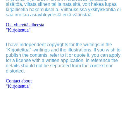
sisältöä, viitata siihen tai lainata sitä, voit hakea lupaa
kirjallisella hakemuksella. Viittauksissa yksityiskohtia ei
saa irrottaa asiayhteydestä eikä vääristää.
Ota yhteyttä aiheesta
"Kirjoitettua"
I have independent copyrights for the writings in the
“Kirjoitettua” -writings and the illustrations. If you wish to
publish the contents, refer to it or quote it, you can apply
for a license with a written application. In reference the
details should not be separated from the context nor
distorted.
Contact about
"Kirjoitettua"
Poutvaara_2022_GRAY