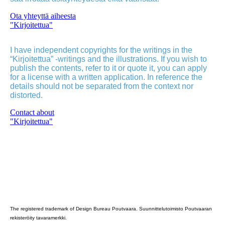
Ota yhteyttä aiheesta
"Kirjoitettua"
I have independent copyrights for the writings in the
“Kirjoitettua” -writings and the illustrations. If you wish to
publish the contents, refer to it or quote it, you can apply
for a license with a written application. In reference the
details should not be separated from the context nor
distorted.
Contact about
"Kirjoitettua"
Poutvaara_2022_GRAY
The registered trademark of Design Bureau Poutvaara. Suunnittelutoimisto Poutvaaran
rekisteröity tavaramerkki.