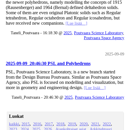
the newer polyhedrons, namely modelling the concepts of 1915
(Rausenberger) and 1964 (Bernal) defined deltahedron solids.
Some of them are even original Platonic solids such as Regular
tetrahedron, Regular octahedron and Regular icosahedron, but
have received new companions.
[Lue lisää…]
Taneli_Poutvaara - 16:18:30 @
2025
,
Poutvaara Science Laboratory
,
Poutvaara Space Agency
2025-09-09
2025-09-09_20:46:30 PSL and Polyhedrons
PSL, Poutvaara Science Laboratory, is a new branch started
from the Design Bureau Poutvaara. Similar as Poutvaara Space
Agency, also PSL is focused on modelling and visualization, but
more in geometry and engineering design.
[Lue lisää…]
Taneli_Poutvaara - 20:46:30 @
2025
,
Poutvaara Science Laboratory
Luokat
kaikki
2015
2016
2017
2018
2019
2020
2021
2022
2023
2024
2025
2026
Ajankohtaiset asiat
Arkkitehtuuri