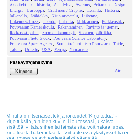
Arkkitehtuurin historia
Asia lyhyt
Avaruus
Britannia
Design
Energia
Eurooppa
Graafinen / Graphic
Helsinki
Historia
Jalkapallo
Jääkiekko
Kirja-arvostelu
Liikenne
Liikennevälineet
Luonto
Lähi-itä
Militaarinen
Poikkeustila
Poutvaaran Kamerakoulu
Rakentaminen
Ravinto ja juomat
Roskapostipalsta
Suomen kaupungit
Suomen politiikka
Poutvaara Photo Stock
Poutvaara Science Laboratory
Poutvaara Space Agency
Suunnittelutoimisto Poutvaara
Taide
Talous
Urheilu
USA
Venäjä
Ympäristö
Pääkäyttäjänäkymä
Atom
Kirjaudu
Minulla on itsenäiset tekijänoikeudet ”Kirjoitettua” -
kirjoituksiin ja niiden kuviin. Halutessasi julkaista
sisältöä, viitata siihen tai lainata sitä, voit hakea lupaa
kirjallisella hakemuksella. Viittauksissa yksityiskohtia ei
saa irrottaa asiayhteydestä eikä vääristää.