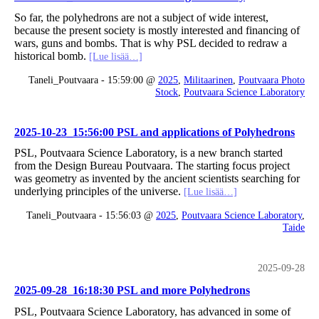
So far, the polyhedrons are not a subject of wide interest,
because the present society is mostly interested and financing of
wars, guns and bombs. That is why PSL decided to redraw a
historical bomb.
[Lue lisää…]
Taneli_Poutvaara - 15:59:00 @
2025
,
Militaarinen
,
Poutvaara Photo
Stock
,
Poutvaara Science Laboratory
2025-10-23_15:56:00 PSL and applications of Polyhedrons
PSL, Poutvaara Science Laboratory, is a new branch started
from the Design Bureau Poutvaara. The starting focus project
was geometry as invented by the ancient scientists searching for
underlying principles of the universe.
[Lue lisää…]
Taneli_Poutvaara - 15:56:03 @
2025
,
Poutvaara Science Laboratory
,
Taide
2025-09-28
2025-09-28_16:18:30 PSL and more Polyhedrons
PSL, Poutvaara Science Laboratory, has advanced in some of