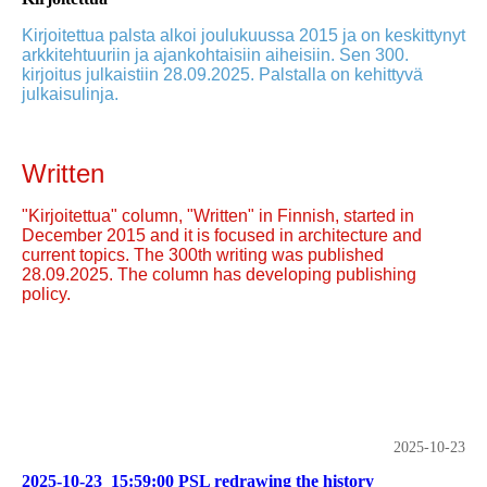
Kirjoitettua palsta alkoi joulukuussa 2015 ja on keskittynyt
arkkitehtuuriin ja ajankohtaisiin aiheisiin. Sen 300.
kirjoitus julkaistiin 28.09.2025. Palstalla on kehittyvä
julkaisulinja.
Written
"Kirjoitettua" column, "Written" in Finnish, started in
December 2015 and it is focused in architecture and
current topics. The 300th writing was published
28.09.2025. The column has developing publishing
policy.
2025-10-23
2025-10-23_15:59:00 PSL redrawing the history