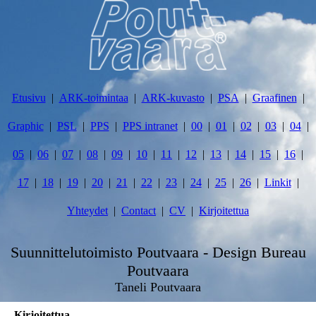
Etusivu
ARK-toimintaa
ARK-kuvasto
PSA
Graafinen
Graphic
PSL
PPS
PPS intranet
00
01
02
03
04
05
06
07
08
09
10
11
12
13
14
15
16
17
18
19
20
21
22
23
24
25
26
Linkit
Yhteydet
Contact
CV
Kirjoitettua
Suunnittelutoimisto Poutvaara - Design Bureau
Poutvaara
Taneli Poutvaara
Kirjoitettua