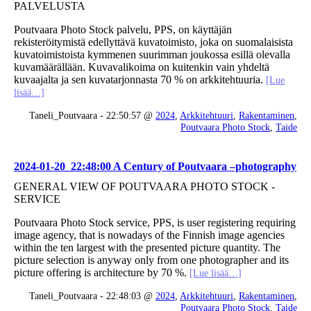
PALVELUSTA
Poutvaara Photo Stock palvelu, PPS, on käyttäjän
rekisteröitymistä edellyttävä kuvatoimisto, joka on suomalaisista
kuvatoimistoista kymmenen suurimman joukossa esillä olevalla
kuvamäärällään. Kuvavalikoima on kuitenkin vain yhdeltä
kuvaajalta ja sen kuvatarjonnasta 70 % on arkkitehtuuria.
[Lue
lisää…]
Taneli_Poutvaara - 22:50:57 @
2024
,
Arkkitehtuuri
,
Rakentaminen
,
Poutvaara Photo Stock
,
Taide
2024-01-20_22:48:00 A Century of Poutvaara –photography
GENERAL VIEW OF POUTVAARA PHOTO STOCK -
SERVICE
Poutvaara Photo Stock service, PPS, is user registering requiring
image agency, that is nowadays of the Finnish image agencies
within the ten largest with the presented picture quantity. The
picture selection is anyway only from one photographer and its
picture offering is architecture by 70 %.
[Lue lisää…]
Taneli_Poutvaara - 22:48:03 @
2024
,
Arkkitehtuuri
,
Rakentaminen
,
Poutvaara Photo Stock
,
Taide