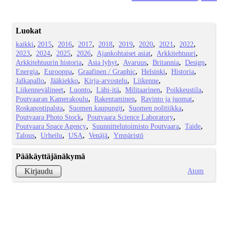
Luokat
kaikki
2015
2016
2017
2018
2019
2020
2021
2022
2023
2024
2025
2026
Ajankohtaiset asiat
Arkkitehtuuri
Arkkitehtuurin historia
Asia lyhyt
Avaruus
Britannia
Design
Energia
Eurooppa
Graafinen / Graphic
Helsinki
Historia
Jalkapallo
Jääkiekko
Kirja-arvostelu
Liikenne
Liikennevälineet
Luonto
Lähi-itä
Militaarinen
Poikkeustila
Poutvaaran Kamerakoulu
Rakentaminen
Ravinto ja juomat
Roskapostipalsta
Suomen kaupungit
Suomen politiikka
Poutvaara Photo Stock
Poutvaara Science Laboratory
Poutvaara Space Agency
Suunnittelutoimisto Poutvaara
Taide
Talous
Urheilu
USA
Venäjä
Ympäristö
Pääkäyttäjänäkymä
Atom
Kirjaudu