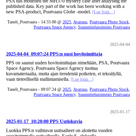
PSA has modelled the MH370 mystery case after analysing the
published data. Key part of the work has been working with a
new PSA-product, Poutvaara Globe -model.
[Lue lisää…]
Taneli_Poutvaara - 14:55:00 @
2025
,
Avaruus
,
Poutvaara Photo Stock
,
Poutvaara Space Agency
,
Suunnittelutoimisto Poutvaara
2025-04-04
2025-04-04_09:07:24 PPS:n uusi hovitoimittaja
PPS on saanut uuden hovitoimittajan nimeltään, PSA, Poutvaara
Space Agency. Poutvaara Space Agency tuottaa
kuvamateriaalia, mutta ajan trendeistä poiketen, ei tekoälyllä,
vaan tieteellisellä mallintamisella.
[Lue lisää…]
Taneli_Poutvaara - 09:07:24 @
2025
,
Avaruus
,
Poutvaara Photo Stock
,
Poutvaara Space Agency
,
Suunnittelutoimisto Poutvaara
2025-01-17
2025-01-17_10:20:00 PPS Uutiskuvia
Luokka PPS:n vaihtuvat uutisaiheet on aloitettu vuoden
suosituimmalla uutisaiheella, Eagle S -aluksella.