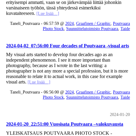
erityisempi ammatti, vaan se on järkevämpää liittää johonkin
varsinaiseen työhön, tässä yhteydessä esimerkiksi
kuvataiteeseen.
[Lue lisää…]
Taneli_Poutvaara - 06:57:59 @
2024
,
Graafinen / Graphic
,
Poutvaara
Photo Stock
,
Suunnittelutoimisto Poutvaara
,
Taide
2024-04-02_07:56:00 Four decades of Poutvaara -visual arts
My visual arts started to develop four decades ago as an
independent phenomenon. I see it more important than
photography, because as I wrote in the last writing: a
photographer is not any more a special profession, but it is more
reasonable to relate it to actual work, in this case for example
visual arts.
[Lue lisää…]
Taneli_Poutvaara - 06:56:00 @
2024
,
Graafinen / Graphic
,
Poutvaara
Photo Stock
,
Suunnittelutoimisto Poutvaara
,
Taide
2024-01-20
2024-01-20_22:51:00 Vuosisata Poutvaara –valokuvausta
YLEISKATSAUS POUTVAARA PHOTO STOCK -