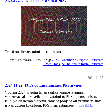
2024-12-26_07:00:00 Uusi Vuosi 2025
Teksti on siirretty toimituksen arkistoon.
Taneli_Poutvaara - 06:58:22 @
2025
,
Graafinen / Graphic
,
Poutvaara
Photo Stock
,
Suunnittelutoimisto Poutvaara
2024-11-22
2024-11-22_19:59:00 Ensimmäinen PPS:n vuosi
Vuonna 2024 toteutin tähän saakka kiinnostavimman
valokuvausalan kokeiluni: kuvatoimisto PPS:n perustamisen.
Kun työ oli kerran aloitettu, samalta pohjalta oli yksinkertaisinta
jatkaa uuteen kokeiluun: PPS:n laajentamiseen.
[Lue lisää…]