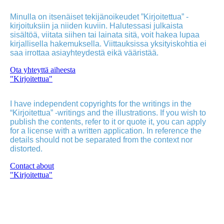
Minulla on itsenäiset tekijänoikeudet ”Kirjoitettua” -
kirjoituksiin ja niiden kuviin. Halutessasi julkaista
sisältöä, viitata siihen tai lainata sitä, voit hakea lupaa
kirjallisella hakemuksella. Viittauksissa yksityiskohtia ei
saa irrottaa asiayhteydestä eikä vääristää.
Ota yhteyttä aiheesta
"Kirjoitettua"
I have independent copyrights for the writings in the
“Kirjoitettua” -writings and the illustrations. If you wish to
publish the contents, refer to it or quote it, you can apply
for a license with a written application. In reference the
details should not be separated from the context nor
distorted.
Contact about
"Kirjoitettua"