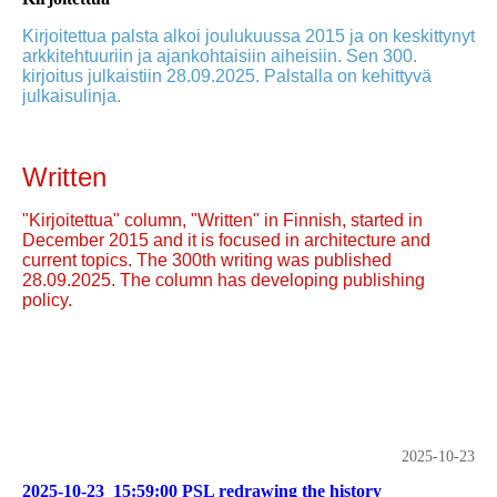
Kirjoitettua palsta alkoi joulukuussa 2015 ja on keskittynyt
arkkitehtuuriin ja ajankohtaisiin aiheisiin. Sen 300.
kirjoitus julkaistiin 28.09.2025. Palstalla on kehittyvä
julkaisulinja.
Written
"Kirjoitettua" column, "Written" in Finnish, started in
December 2015 and it is focused in architecture and
current topics. The 300th writing was published
28.09.2025. The column has developing publishing
policy.
2025-10-23
2025-10-23_15:59:00 PSL redrawing the history