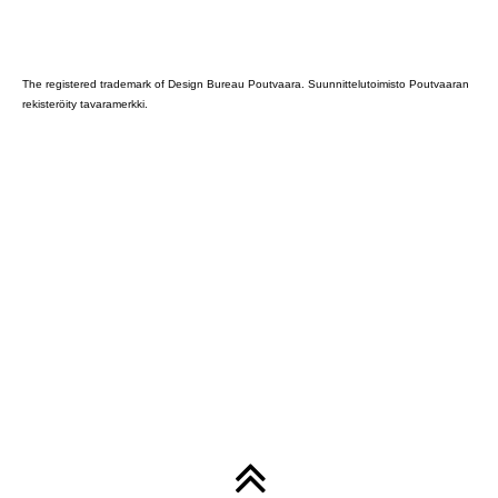
Poutvaara_2022_GRAY
The registered trademark of Design Bureau Poutvaara. Suunnittelutoimisto Poutvaaran
rekisteröity tavaramerkki.