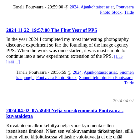
Taneli_Poutvaara - 20:59:00 @
2024
,
Ajankohtaiset asiat
,
Poutvaara
Photo Stock
,
Taide
2024-11-22_19:57:00 The First Year of PPS
In the year 2024 I completed my most interesting photography
discourse experiment so far: the founding of the image agency
PPS. When the work was once started, it was most simple to
continue into a new experiment: extension of the PPS.
[Lue
lisää…]
Taneli_Poutvaara - 20:56:59 @
2024
,
Ajankohtaiset asiat
,
Suomen
kaupungit
,
Poutvaara Photo Stock
,
Suunnittelutoimisto Poutvaara
,
Taide
2024-04-02
2024-04-02_07:58:00 Neljä vuosikymmentä Poutvaara -
kuvataidetta
Kuvataiteeni alkoi kehittyä neljä vuosikymmentä sitten
itsenäisenä ilmiönä. Näen sen valokuvaamista tärkeämpänä, sillä
kuten viime kirjoituksessa viittasin: valokuvaaja ei ole enää