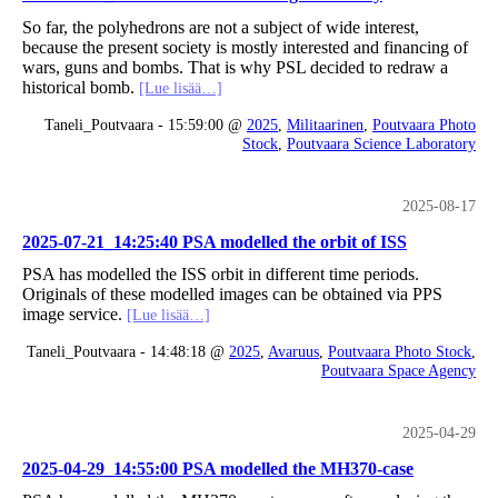
So far, the polyhedrons are not a subject of wide interest,
because the present society is mostly interested and financing of
wars, guns and bombs. That is why PSL decided to redraw a
historical bomb.
[Lue lisää…]
Taneli_Poutvaara - 15:59:00 @
2025
,
Militaarinen
,
Poutvaara Photo
Stock
,
Poutvaara Science Laboratory
2025-08-17
2025-07-21_14:25:40 PSA modelled the orbit of ISS
PSA has modelled the ISS orbit in different time periods.
Originals of these modelled images can be obtained via PPS
image service.
[Lue lisää…]
Taneli_Poutvaara - 14:48:18 @
2025
,
Avaruus
,
Poutvaara Photo Stock
,
Poutvaara Space Agency
2025-04-29
2025-04-29_14:55:00 PSA modelled the MH370-case