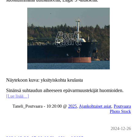
Näytekoon kuva: yksityiskohta keulasta
Sinänsä suhtaudun aiheeseen epävarmuustekijät huomioiden.
[Lue lisää…]
Taneli_Poutvaara - 10:20:00 @
2025
,
Ajankohtaiset asiat
,
Poutvaara
Photo Stock
2024-12-26