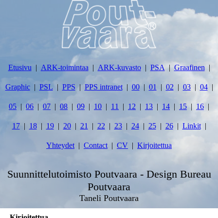
Etusivu
ARK-toimintaa
ARK-kuvasto
PSA
Graafinen
Graphic
PSL
PPS
PPS intranet
00
01
02
03
04
05
06
07
08
09
10
11
12
13
14
15
16
17
18
19
20
21
22
23
24
25
26
Linkit
Yhteydet
Contact
CV
Kirjoitettua
Suunnittelutoimisto Poutvaara - Design Bureau
Poutvaara
Taneli Poutvaara
Kirjoitettua