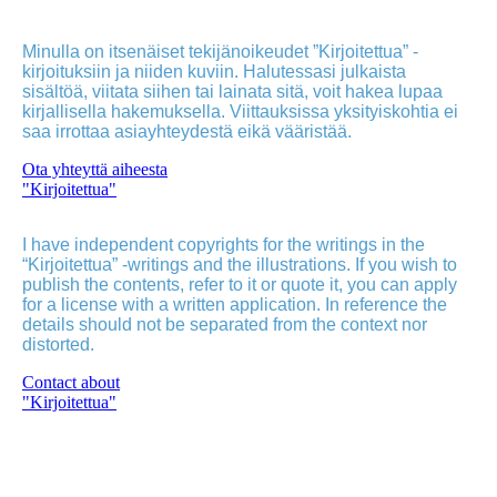
Minulla on itsenäiset tekijänoikeudet ”Kirjoitettua” -
kirjoituksiin ja niiden kuviin. Halutessasi julkaista
sisältöä, viitata siihen tai lainata sitä, voit hakea lupaa
kirjallisella hakemuksella. Viittauksissa yksityiskohtia ei
saa irrottaa asiayhteydestä eikä vääristää.
Ota yhteyttä aiheesta
"Kirjoitettua"
I have independent copyrights for the writings in the
“Kirjoitettua” -writings and the illustrations. If you wish to
publish the contents, refer to it or quote it, you can apply
for a license with a written application. In reference the
details should not be separated from the context nor
distorted.
Contact about
"Kirjoitettua"