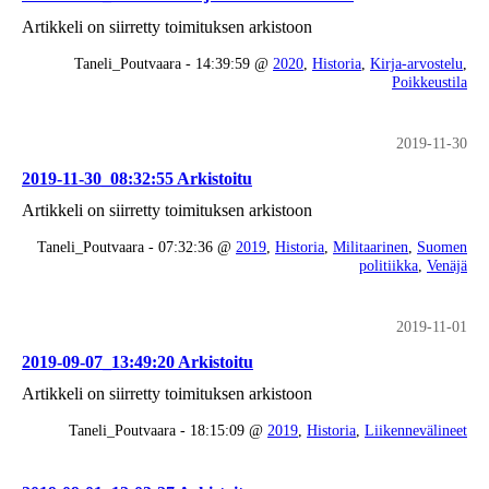
Artikkeli on siirretty toimituksen arkistoon
Taneli_Poutvaara - 14:39:59 @
2020
,
Historia
,
Kirja-arvostelu
,
Poikkeustila
2019-11-30
2019-11-30_08:32:55 Arkistoitu
Artikkeli on siirretty toimituksen arkistoon
Taneli_Poutvaara - 07:32:36 @
2019
,
Historia
,
Militaarinen
,
Suomen
politiikka
,
Venäjä
2019-11-01
2019-09-07_13:49:20 Arkistoitu
Artikkeli on siirretty toimituksen arkistoon
Taneli_Poutvaara - 18:15:09 @
2019
,
Historia
,
Liikennevälineet