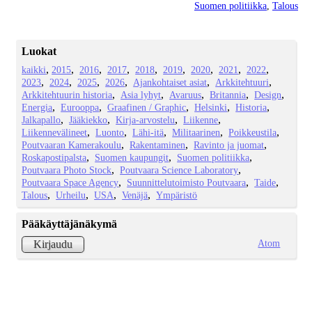
Suomen politiikka
,
Talous
Luokat
kaikki
2015
2016
2017
2018
2019
2020
2021
2022
2023
2024
2025
2026
Ajankohtaiset asiat
Arkkitehtuuri
Arkkitehtuurin historia
Asia lyhyt
Avaruus
Britannia
Design
Energia
Eurooppa
Graafinen / Graphic
Helsinki
Historia
Jalkapallo
Jääkiekko
Kirja-arvostelu
Liikenne
Liikennevälineet
Luonto
Lähi-itä
Militaarinen
Poikkeustila
Poutvaaran Kamerakoulu
Rakentaminen
Ravinto ja juomat
Roskapostipalsta
Suomen kaupungit
Suomen politiikka
Poutvaara Photo Stock
Poutvaara Science Laboratory
Poutvaara Space Agency
Suunnittelutoimisto Poutvaara
Taide
Talous
Urheilu
USA
Venäjä
Ympäristö
Pääkäyttäjänäkymä
Atom
Kirjaudu