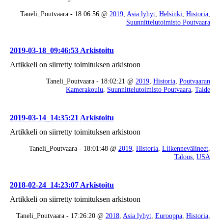
Taneli_Poutvaara - 18:06:56 @
2019
,
Asia lyhyt
,
Helsinki
,
Historia
,
Suunnittelutoimisto Poutvaara
2019-03-18_09:46:53 Arkistoitu
Artikkeli on siirretty toimituksen arkistoon
Taneli_Poutvaara - 18:02:21 @
2019
,
Historia
,
Poutvaaran
Kamerakoulu
,
Suunnittelutoimisto Poutvaara
,
Taide
2019-03-14_14:35:21 Arkistoitu
Artikkeli on siirretty toimituksen arkistoon
Taneli_Poutvaara - 18:01:48 @
2019
,
Historia
,
Liikennevälineet
,
Talous
,
USA
2018-02-24_14:23:07 Arkistoitu
Artikkeli on siirretty toimituksen arkistoon
Taneli_Poutvaara - 17:26:20 @
2018
,
Asia lyhyt
,
Eurooppa
,
Historia
,