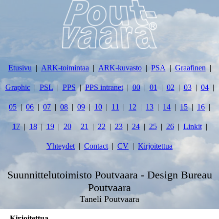
Etusivu
ARK-toimintaa
ARK-kuvasto
PSA
Graafinen
Graphic
PSL
PPS
PPS intranet
00
01
02
03
04
05
06
07
08
09
10
11
12
13
14
15
16
17
18
19
20
21
22
23
24
25
26
Linkit
Yhteydet
Contact
CV
Kirjoitettua
Suunnittelutoimisto Poutvaara - Design Bureau
Poutvaara
Taneli Poutvaara
Kirjoitettua