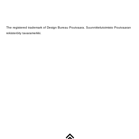
Poutvaara_2022_GRAY
The registered trademark of Design Bureau Poutvaara. Suunnittelutoimisto Poutvaaran
rekisteröity tavaramerkki.