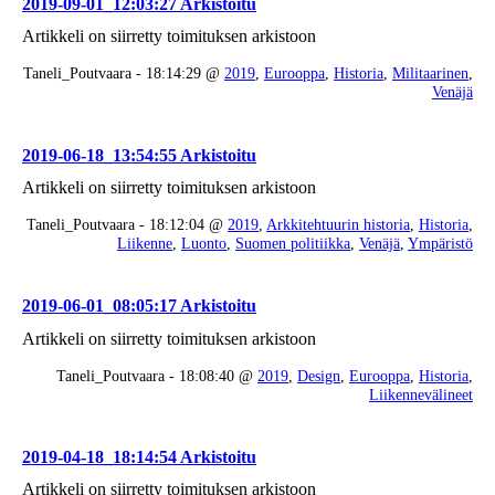
2019-09-01_12:03:27 Arkistoitu
Artikkeli on siirretty toimituksen arkistoon
Taneli_Poutvaara - 18:14:29 @
2019
,
Eurooppa
,
Historia
,
Militaarinen
,
Venäjä
2019-06-18_13:54:55 Arkistoitu
Artikkeli on siirretty toimituksen arkistoon
Taneli_Poutvaara - 18:12:04 @
2019
,
Arkkitehtuurin historia
,
Historia
,
Liikenne
,
Luonto
,
Suomen politiikka
,
Venäjä
,
Ympäristö
2019-06-01_08:05:17 Arkistoitu
Artikkeli on siirretty toimituksen arkistoon
Taneli_Poutvaara - 18:08:40 @
2019
,
Design
,
Eurooppa
,
Historia
,
Liikennevälineet
2019-04-18_18:14:54 Arkistoitu
Artikkeli on siirretty toimituksen arkistoon