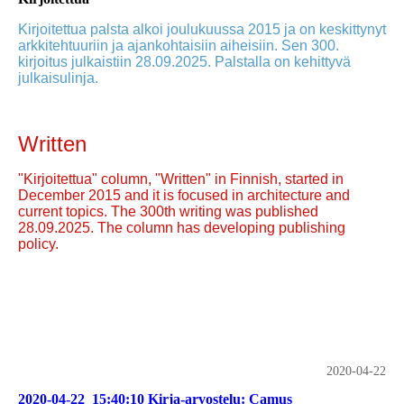
Kirjoitettua palsta alkoi joulukuussa 2015 ja on keskittynyt
arkkitehtuuriin ja ajankohtaisiin aiheisiin. Sen 300.
kirjoitus julkaistiin 28.09.2025. Palstalla on kehittyvä
julkaisulinja.
Written
"Kirjoitettua" column, "Written" in Finnish, started in
December 2015 and it is focused in architecture and
current topics. The 300th writing was published
28.09.2025. The column has developing publishing
policy.
2020-04-22
2020-04-22_15:40:10 Kirja-arvostelu: Camus