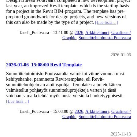
Design Bureau Poutvaara completed a new development project
last year, an improved Revit template, which is the starting basis
for a project in the Revit BIM-program. The template has pre-
prepared groundwork for design projects, and new versions of
this can also be made by the type of a project.
[Lue lisää…]
Taneli_Poutvaara - 13:41:00 @
2026
,
Arkkitehtuuri
,
Graafinen /
Graphic
,
Suunnittelutoimisto Poutvaara
2026-01-06
2026-01-06_15:08:00 Revit Template
Suunnittelutoimisto Poutvaaralta valmistui viime vuonna uusi
kehityshanke, parannettu Revit-template, eli Revit-
suunnitteluohjelman aloituspohja. Templatessa on etukäteen
valmistellut pohjatyöt suunnitteluprojekteja varten ja tästä
voidaan samalla tehdä myös uusia versioita hanketyyppisesti.
[Lue lisää…]
Taneli_Poutvaara - 15:08:00 @
2026
,
Arkkitehtuuri
,
Graafinen /
Graphic
,
Suunnittelutoimisto Poutvaara
2025-11-13