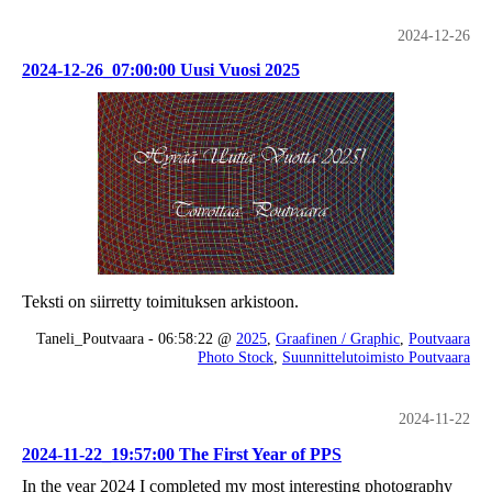
2024-12-26
2024-12-26_07:00:00 Uusi Vuosi 2025
Teksti on siirretty toimituksen arkistoon.
Taneli_Poutvaara - 06:58:22 @
2025
,
Graafinen / Graphic
,
Poutvaara
Photo Stock
,
Suunnittelutoimisto Poutvaara
2024-11-22
2024-11-22_19:57:00 The First Year of PPS
In the year 2024 I completed my most interesting photography