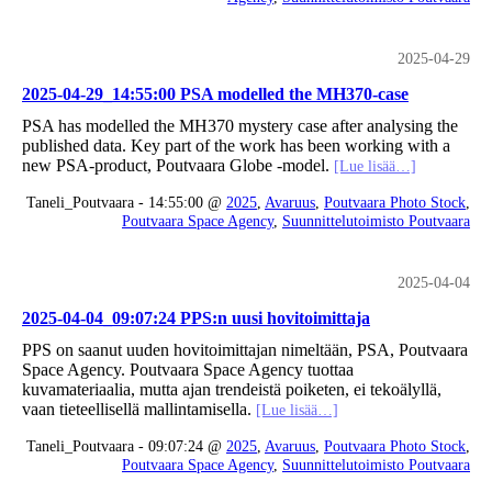
2025-04-29
2025-04-29_14:55:00 PSA modelled the MH370-case
PSA has modelled the MH370 mystery case after analysing the
published data. Key part of the work has been working with a
new PSA-product, Poutvaara Globe -model.
[Lue lisää…]
Taneli_Poutvaara - 14:55:00 @
2025
,
Avaruus
,
Poutvaara Photo Stock
,
Poutvaara Space Agency
,
Suunnittelutoimisto Poutvaara
2025-04-04
2025-04-04_09:07:24 PPS:n uusi hovitoimittaja
PPS on saanut uuden hovitoimittajan nimeltään, PSA, Poutvaara
Space Agency. Poutvaara Space Agency tuottaa
kuvamateriaalia, mutta ajan trendeistä poiketen, ei tekoälyllä,
vaan tieteellisellä mallintamisella.
[Lue lisää…]
Taneli_Poutvaara - 09:07:24 @
2025
,
Avaruus
,
Poutvaara Photo Stock
,
Poutvaara Space Agency
,
Suunnittelutoimisto Poutvaara