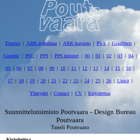
Etusivu
ARK-toimintaa
ARK-kuvasto
PSA
Graafinen
Graphic
PSL
PPS
PPS intranet
00
01
02
03
04
05
06
07
08
09
10
11
12
13
14
15
16
17
18
19
20
21
22
23
24
25
26
Linkit
Yhteydet
Contact
CV
Kirjoitettua
Suunnittelutoimisto Poutvaara - Design Bureau
Poutvaara
Taneli Poutvaara
Kirjoitettua