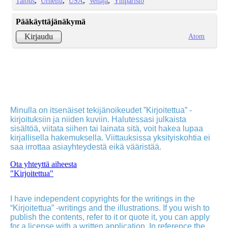
Talous
Urheilu
USA
Venäjä
Ympäristö
Pääkäyttäjänäkymä
Atom
Kirjaudu
Minulla on itsenäiset tekijänoikeudet ”Kirjoitettua” -
kirjoituksiin ja niiden kuviin. Halutessasi julkaista
sisältöä, viitata siihen tai lainata sitä, voit hakea lupaa
kirjallisella hakemuksella. Viittauksissa yksityiskohtia ei
saa irrottaa asiayhteydestä eikä vääristää.
Ota yhteyttä aiheesta
"Kirjoitettua"
I have independent copyrights for the writings in the
“Kirjoitettua” -writings and the illustrations. If you wish to
publish the contents, refer to it or quote it, you can apply
for a license with a written application. In reference the