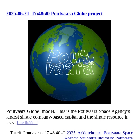
2025-06-21_17:48:40 Poutvaara Globe project
Poutvaara Globe -model. This is the Poutvaara Space Agency’s
largest single company-based capital and the single resource in
use.
[Lue lisää…]
Taneli_Poutvaara - 17:48:40 @
2025
,
Arkkitehtuuri
,
Poutvaara Space
Agency
,
Suunnittelutoimisto Poutvaara