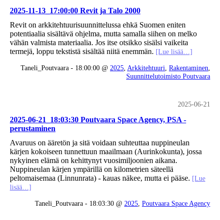
2025-11-13_17:00:00 Revit ja Talo 2000
Revit on arkkitehtuurisuunnittelussa ehkä Suomen eniten
potentiaalia sisältävä ohjelma, mutta samalla siihen on melko
vähän valmista materiaalia. Jos itse otsikko sisälsi vaikeita
termejä, loppu tekstistä sisältää niitä enemmän.
[Lue lisää…]
Taneli_Poutvaara - 18:00:00 @
2025
,
Arkkitehtuuri
,
Rakentaminen
,
Suunnittelutoimisto Poutvaara
2025-06-21
2025-06-21_18:03:30 Poutvaara Space Agency, PSA -
perustaminen
Avaruus on ääretön ja sitä voidaan suhteuttaa nuppineulan
kärjen kokoiseen tunnettuun maailmaan (Aurinkokunta), jossa
nykyinen elämä on kehittynyt vuosimiljoonien aikana.
Nuppineulan kärjen ympärillä on kilometrien säteellä
peltomaisemaa (Linnunrata) - kauas näkee, mutta ei pääse.
[Lue
lisää…]
Taneli_Poutvaara - 18:03:30 @
2025
,
Poutvaara Space Agency