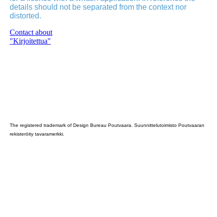
details should not be separated from the context nor
distorted.
Contact about
"Kirjoitettua"
Poutvaara_2022_GRAY
The registered trademark of Design Bureau Poutvaara. Suunnittelutoimisto Poutvaaran
rekisteröity tavaramerkki.