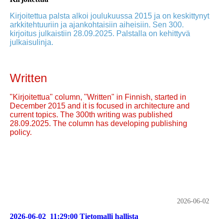
Kirjoitettua palsta alkoi joulukuussa 2015 ja on keskittynyt
arkkitehtuuriin ja ajankohtaisiin aiheisiin. Sen 300.
kirjoitus julkaistiin 28.09.2025. Palstalla on kehittyvä
julkaisulinja.
Written
"Kirjoitettua" column, "Written" in Finnish, started in
December 2015 and it is focused in architecture and
current topics. The 300th writing was published
28.09.2025. The column has developing publishing
policy.
2026-06-02
2026-06-02_11:29:00 Tietomalli hallista