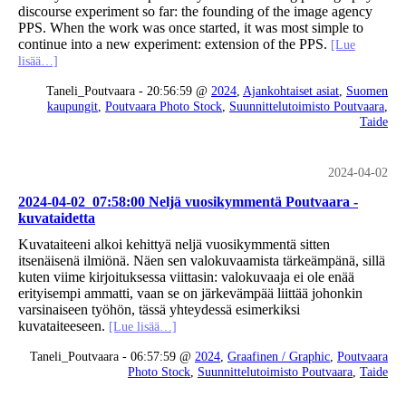
discourse experiment so far: the founding of the image agency
PPS. When the work was once started, it was most simple to
continue into a new experiment: extension of the PPS.
[Lue
lisää…]
Taneli_Poutvaara - 20:56:59 @
2024
,
Ajankohtaiset asiat
,
Suomen
kaupungit
,
Poutvaara Photo Stock
,
Suunnittelutoimisto Poutvaara
,
Taide
2024-04-02
2024-04-02_07:58:00 Neljä vuosikymmentä Poutvaara -
kuvataidetta
Kuvataiteeni alkoi kehittyä neljä vuosikymmentä sitten
itsenäisenä ilmiönä. Näen sen valokuvaamista tärkeämpänä, sillä
kuten viime kirjoituksessa viittasin: valokuvaaja ei ole enää
erityisempi ammatti, vaan se on järkevämpää liittää johonkin
varsinaiseen työhön, tässä yhteydessä esimerkiksi
kuvataiteeseen.
[Lue lisää…]
Taneli_Poutvaara - 06:57:59 @
2024
,
Graafinen / Graphic
,
Poutvaara
Photo Stock
,
Suunnittelutoimisto Poutvaara
,
Taide