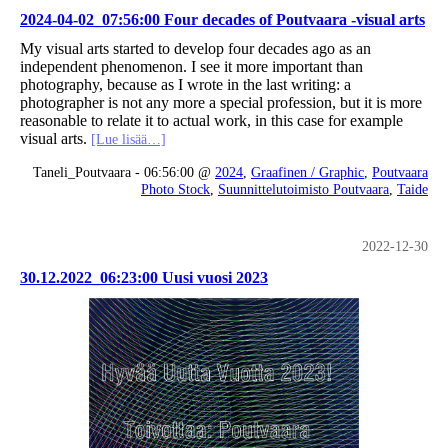
2024-04-02_07:56:00 Four decades of Poutvaara -visual arts
My visual arts started to develop four decades ago as an
independent phenomenon. I see it more important than
photography, because as I wrote in the last writing: a
photographer is not any more a special profession, but it is more
reasonable to relate it to actual work, in this case for example
visual arts.
[Lue lisää…]
Taneli_Poutvaara - 06:56:00 @
2024
,
Graafinen / Graphic
,
Poutvaara
Photo Stock
,
Suunnittelutoimisto Poutvaara
,
Taide
2022-12-30
30.12.2022_06:23:00 Uusi vuosi 2023