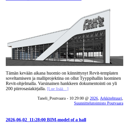
Tämän kevään aikana huomio on kiinnittynyt Revit-templaten
soveltamiseen ja malliprojektina on ollut Tyyppihallin luominen
Revit-ohjelmalla. Varsinainen hankkeen dokumentointi on yli
200 piirrosasiakirjalla.
[Lue lisää…]
Taneli_Poutvaara - 10:29:00 @
2026
,
Arkkitehtuuri
,
Suunnittelutoimisto Poutvaara
2026-06-02_11:28:00 BIM-model of a hall