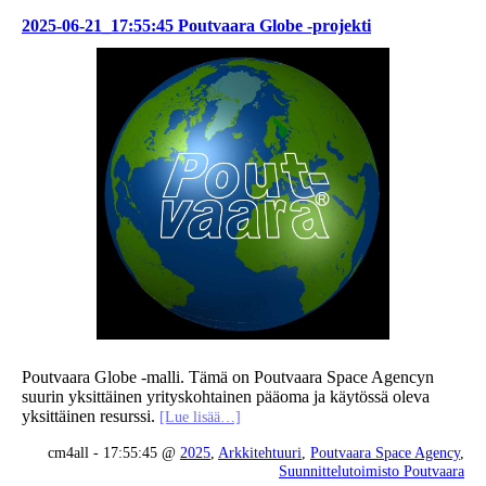
2025-06-21_17:55:45 Poutvaara Globe -projekti
Poutvaara Globe -malli. Tämä on Poutvaara Space Agencyn
suurin yksittäinen yrityskohtainen pääoma ja käytössä oleva
yksittäinen resurssi.
[Lue lisää…]
cm4all - 17:55:45 @
2025
,
Arkkitehtuuri
,
Poutvaara Space Agency
,
Suunnittelutoimisto Poutvaara