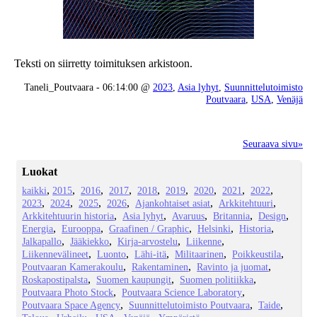
Teksti on siirretty toimituksen arkistoon.
Taneli_Poutvaara - 06:14:00 @
2023
,
Asia lyhyt
,
Suunnittelutoimisto
Poutvaara
,
USA
,
Venäjä
Seuraava sivu»
Luokat
kaikki
2015
2016
2017
2018
2019
2020
2021
2022
2023
2024
2025
2026
Ajankohtaiset asiat
Arkkitehtuuri
Arkkitehtuurin historia
Asia lyhyt
Avaruus
Britannia
Design
Energia
Eurooppa
Graafinen / Graphic
Helsinki
Historia
Jalkapallo
Jääkiekko
Kirja-arvostelu
Liikenne
Liikennevälineet
Luonto
Lähi-itä
Militaarinen
Poikkeustila
Poutvaaran Kamerakoulu
Rakentaminen
Ravinto ja juomat
Roskapostipalsta
Suomen kaupungit
Suomen politiikka
Poutvaara Photo Stock
Poutvaara Science Laboratory
Poutvaara Space Agency
Suunnittelutoimisto Poutvaara
Taide