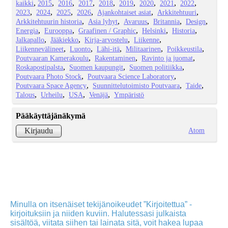
kaikki
2015
2016
2017
2018
2019
2020
2021
2022
2023
2024
2025
2026
Ajankohtaiset asiat
Arkkitehtuuri
Arkkitehtuurin historia
Asia lyhyt
Avaruus
Britannia
Design
Energia
Eurooppa
Graafinen / Graphic
Helsinki
Historia
Jalkapallo
Jääkiekko
Kirja-arvostelu
Liikenne
Liikennevälineet
Luonto
Lähi-itä
Militaarinen
Poikkeustila
Poutvaaran Kamerakoulu
Rakentaminen
Ravinto ja juomat
Roskapostipalsta
Suomen kaupungit
Suomen politiikka
Poutvaara Photo Stock
Poutvaara Science Laboratory
Poutvaara Space Agency
Suunnittelutoimisto Poutvaara
Taide
Talous
Urheilu
USA
Venäjä
Ympäristö
Pääkäyttäjänäkymä
Atom
Kirjaudu
Minulla on itsenäiset tekijänoikeudet ”Kirjoitettua” -
kirjoituksiin ja niiden kuviin. Halutessasi julkaista
sisältöä, viitata siihen tai lainata sitä, voit hakea lupaa