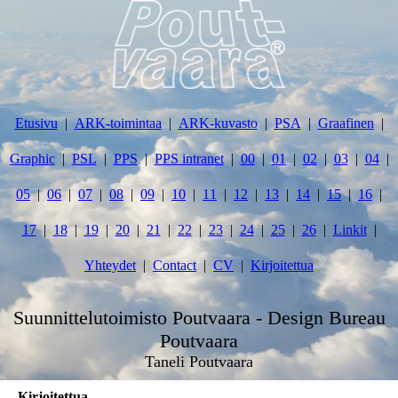
Etusivu
ARK-toimintaa
ARK-kuvasto
PSA
Graafinen
Graphic
PSL
PPS
PPS intranet
00
01
02
03
04
05
06
07
08
09
10
11
12
13
14
15
16
17
18
19
20
21
22
23
24
25
26
Linkit
Yhteydet
Contact
CV
Kirjoitettua
Suunnittelutoimisto Poutvaara - Design Bureau
Poutvaara
Taneli Poutvaara
Kirjoitettua