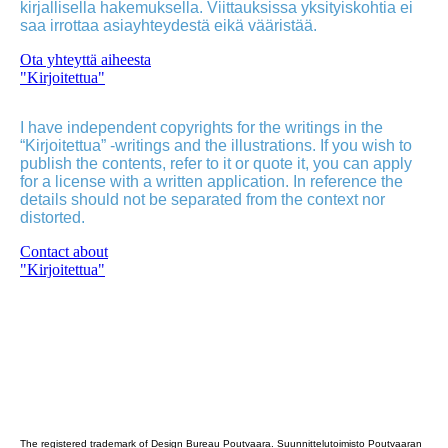
kirjallisella hakemuksella. Viittauksissa yksityiskohtia ei
saa irrottaa asiayhteydestä eikä vääristää.
Ota yhteyttä aiheesta
"Kirjoitettua"
I have independent copyrights for the writings in the
“Kirjoitettua” -writings and the illustrations. If you wish to
publish the contents, refer to it or quote it, you can apply
for a license with a written application. In reference the
details should not be separated from the context nor
distorted.
Contact about
"Kirjoitettua"
Poutvaara_2022_GRAY
The registered trademark of Design Bureau Poutvaara. Suunnittelutoimisto Poutvaaran