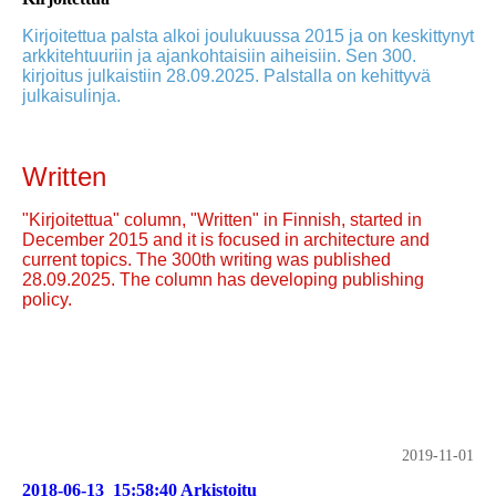
Kirjoitettua palsta alkoi joulukuussa 2015 ja on keskittynyt
arkkitehtuuriin ja ajankohtaisiin aiheisiin. Sen 300.
kirjoitus julkaistiin 28.09.2025. Palstalla on kehittyvä
julkaisulinja.
Written
"Kirjoitettua" column, "Written" in Finnish, started in
December 2015 and it is focused in architecture and
current topics. The 300th writing was published
28.09.2025. The column has developing publishing
policy.
2019-11-01
2018-06-13_15:58:40 Arkistoitu