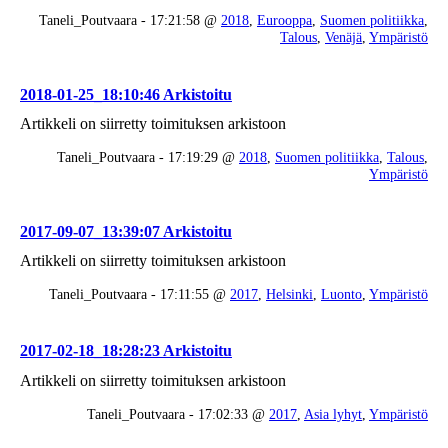
Taneli_Poutvaara - 17:21:58 @
2018
,
Eurooppa
,
Suomen politiikka
,
Talous
,
Venäjä
,
Ympäristö
2018-01-25_18:10:46 Arkistoitu
Artikkeli on siirretty toimituksen arkistoon
Taneli_Poutvaara - 17:19:29 @
2018
,
Suomen politiikka
,
Talous
,
Ympäristö
2017-09-07_13:39:07 Arkistoitu
Artikkeli on siirretty toimituksen arkistoon
Taneli_Poutvaara - 17:11:55 @
2017
,
Helsinki
,
Luonto
,
Ympäristö
2017-02-18_18:28:23 Arkistoitu
Artikkeli on siirretty toimituksen arkistoon
Taneli_Poutvaara - 17:02:33 @
2017
,
Asia lyhyt
,
Ympäristö