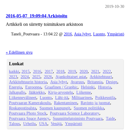
2019-10-30
2016-05-07_19:09:04 Arkistoitu
Artikkeli on siirretty toimituksen arkistoon
Taneli_Poutvaara - 13:04:22 @
2016
,
Asia lyhyt
,
Luonto
,
Ympäristö
« Edellinen sivu
Luokat
kaikki
2015
2016
2017
2018
2019
2020
2021
2022
2023
2024
2025
2026
Ajankohtaiset asiat
Arkkitehtuuri
Arkkitehtuurin historia
Asia lyhyt
Avaruus
Britannia
Design
Energia
Eurooppa
Graafinen / Graphic
Helsinki
Historia
Jalkapallo
Jääkiekko
Kirja-arvostelu
Liikenne
Liikennevälineet
Luonto
Lähi-itä
Militaarinen
Poikkeustila
Poutvaaran Kamerakoulu
Rakentaminen
Ravinto ja juomat
Roskapostipalsta
Suomen kaupungit
Suomen politiikka
Poutvaara Photo Stock
Poutvaara Science Laboratory
Poutvaara Space Agency
Suunnittelutoimisto Poutvaara
Taide
Talous
Urheilu
USA
Venäjä
Ympäristö