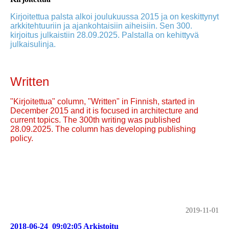
Kirjoitettua palsta alkoi joulukuussa 2015 ja on keskittynyt
arkkitehtuuriin ja ajankohtaisiin aiheisiin. Sen 300.
kirjoitus julkaistiin 28.09.2025. Palstalla on kehittyvä
julkaisulinja.
Written
"Kirjoitettua" column, "Written" in Finnish, started in
December 2015 and it is focused in architecture and
current topics. The 300th writing was published
28.09.2025. The column has developing publishing
policy.
2019-11-01
2018-06-24_09:02:05 Arkistoitu