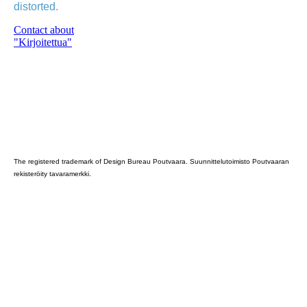
distorted.
Contact about
"Kirjoitettua"
Poutvaara_2022_GRAY
The registered trademark of Design Bureau Poutvaara. Suunnittelutoimisto Poutvaaran
rekisteröity tavaramerkki.