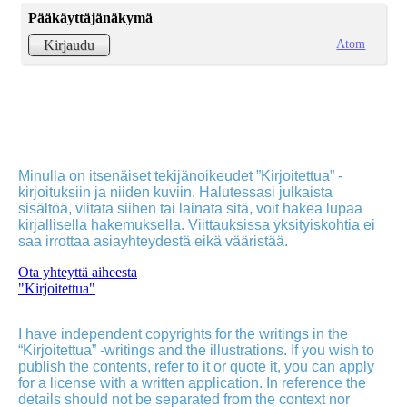
Pääkäyttäjänäkymä
Atom
Kirjaudu
Minulla on itsenäiset tekijänoikeudet ”Kirjoitettua” -
kirjoituksiin ja niiden kuviin. Halutessasi julkaista
sisältöä, viitata siihen tai lainata sitä, voit hakea lupaa
kirjallisella hakemuksella. Viittauksissa yksityiskohtia ei
saa irrottaa asiayhteydestä eikä vääristää.
Ota yhteyttä aiheesta
"Kirjoitettua"
I have independent copyrights for the writings in the
“Kirjoitettua” -writings and the illustrations. If you wish to
publish the contents, refer to it or quote it, you can apply
for a license with a written application. In reference the
details should not be separated from the context nor