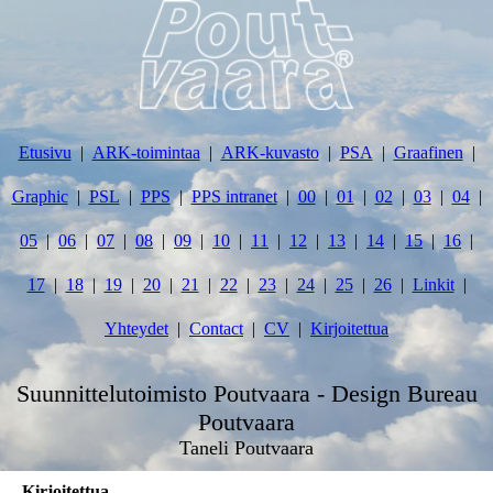
Etusivu
ARK-toimintaa
ARK-kuvasto
PSA
Graafinen
Graphic
PSL
PPS
PPS intranet
00
01
02
03
04
05
06
07
08
09
10
11
12
13
14
15
16
17
18
19
20
21
22
23
24
25
26
Linkit
Yhteydet
Contact
CV
Kirjoitettua
Suunnittelutoimisto Poutvaara - Design Bureau
Poutvaara
Taneli Poutvaara
Kirjoitettua