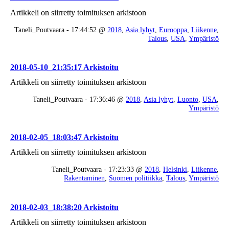
Artikkeli on siirretty toimituksen arkistoon
Taneli_Poutvaara - 17:44:52 @
2018
,
Asia lyhyt
,
Eurooppa
,
Liikenne
,
Talous
,
USA
,
Ympäristö
2018-05-10_21:35:17 Arkistoitu
Artikkeli on siirretty toimituksen arkistoon
Taneli_Poutvaara - 17:36:46 @
2018
,
Asia lyhyt
,
Luonto
,
USA
,
Ympäristö
2018-02-05_18:03:47 Arkistoitu
Artikkeli on siirretty toimituksen arkistoon
Taneli_Poutvaara - 17:23:33 @
2018
,
Helsinki
,
Liikenne
,
Rakentaminen
,
Suomen politiikka
,
Talous
,
Ympäristö
2018-02-03_18:38:20 Arkistoitu
Artikkeli on siirretty toimituksen arkistoon