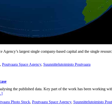
e Agency’s largest single company-based capital and the single resourc
,
Poutvaara Space Agency
,
Suunnittelutoimisto Poutvaara
case
lysing the published data. Key part of the work has been working wi
…]
tvaara Photo Stock
,
Poutvaara Space Agency
,
Suunnittelutoimisto Pou