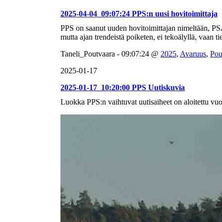
2025-04-04_09:07:24 PPS:n uusi hovitoimittaja
PPS on saanut uuden hovitoimittajan nimeltään, P
mutta ajan trendeistä poiketen, ei tekoälyllä, vaan ti
Taneli_Poutvaara - 09:07:24 @
2025
,
Avaruus
,
Pou
2025-01-17
2025-01-17_10:20:00 PPS Uutiskuvia
Luokka PPS:n vaihtuvat uutisaiheet on aloitettu vuo