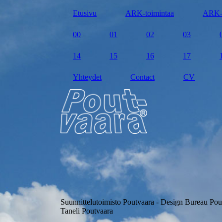
Etusivu
ARK-toimintaa
ARK-
00
01
02
03
14
15
16
17
Yhteydet
Contact
CV
Suunnittelutoimisto Poutvaara - Design Bureau Pou
Taneli Poutvaara