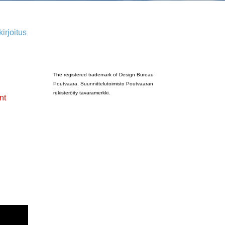
irjoitus
Poutvaara_2022_GRAY
The registered trademark of Design Bureau
Poutvaara. Suunnittelutoimisto Poutvaaran
rekisteröity tavaramerkki.
nt