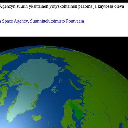
gencyn suurin yksittäinen yrityskohtainen pääoma ja käytössä oleva
a Space Agency
,
Suunnittelutoimisto Poutvaara