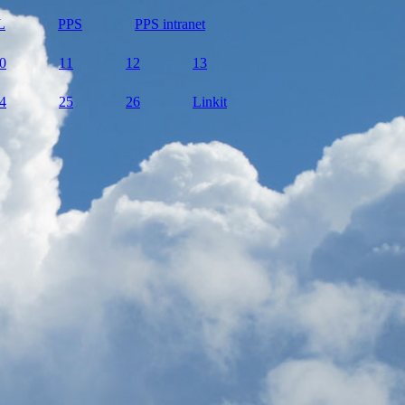
L
PPS
PPS intranet
0
11
12
13
4
25
26
Linkit