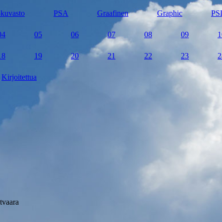
kuvasto
PSA
Graafinen
Graphic
PS
04
05
06
07
08
09
1
18
19
20
21
22
23
2
Kirjoitettua
tvaara