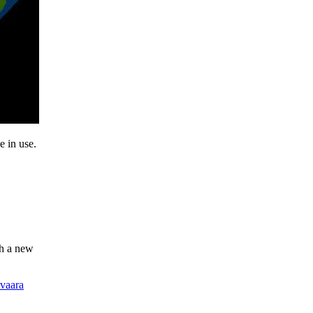
e in use.
th a new
tvaara