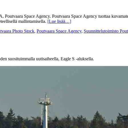
SA, Poutvaara Space Agency. Poutvaara Space Agency tuottaa kuvamater
eteellisellä mallintamisella.
[Lue lisää…]
tvaara Photo Stock
,
Poutvaara Space Agency
,
Suunnittelutoimisto Pou
den suosituimmalla uutisaiheella, Eagle S -aluksella.