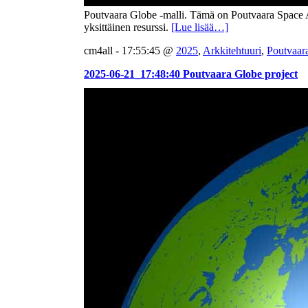
Poutvaara Globe -malli. Tämä on Poutvaara Space A
yksittäinen resurssi.
[Lue lisää…]
cm4all - 17:55:45 @
2025
,
Arkkitehtuuri
,
Poutvaar
2025-06-21_17:48:40 Poutvaara Globe project