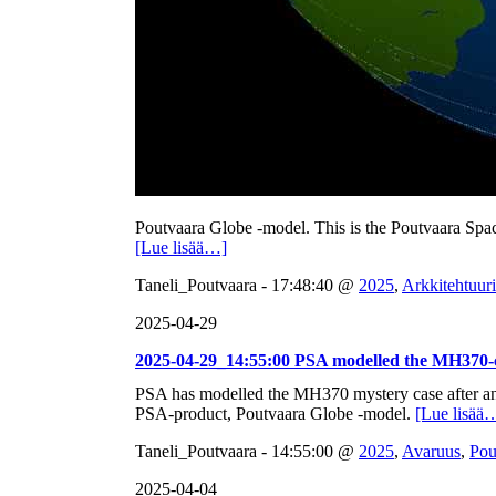
Poutvaara Globe -model. This is the Poutvaara Spac
[Lue lisää…]
Taneli_Poutvaara - 17:48:40 @
2025
,
Arkkitehtuuri
2025-04-29
2025-04-29_14:55:00 PSA modelled the MH370-
PSA has modelled the MH370 mystery case after ana
PSA-product, Poutvaara Globe -model.
[Lue lisää
Taneli_Poutvaara - 14:55:00 @
2025
,
Avaruus
,
Pou
2025-04-04