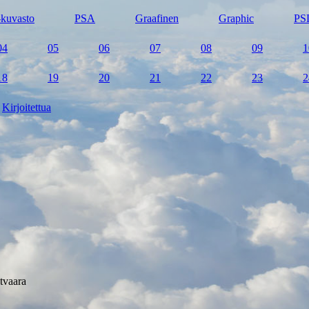
kuvasto
PSA
Graafinen
Graphic
PS
04
05
06
07
08
09
1
18
19
20
21
22
23
2
Kirjoitettua
tvaara