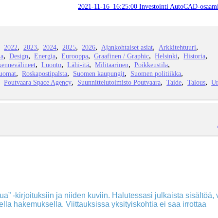
2021-11-16_16:25:00 Investointi AutoCAD-osaami
2022
2023
2024
2025
2026
Ajankohtaiset asiat
Arkkitehtuuri
ia
Design
Energia
Eurooppa
Graafinen / Graphic
Helsinki
Historia
kennevälineet
Luonto
Lähi-itä
Militaarinen
Poikkeustila
juomat
Roskapostipalsta
Suomen kaupungit
Suomen politiikka
Poutvaara Space Agency
Suunnittelutoimisto Poutvaara
Taide
Talous
Ur
a” -kirjoituksiin ja niiden kuviin. Halutessasi julkaista sisältöä, v
isella hakemuksella. Viittauksissa yksityiskohtia ei saa irrottaa