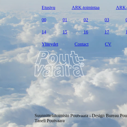
Etusivu
ARK-toimintaa
ARK-
00
01
02
03
14
15
16
17
Yhteydet
Contact
CV
Suunnittelutoimisto Poutvaara - Design Bureau Pou
Taneli Poutvaara