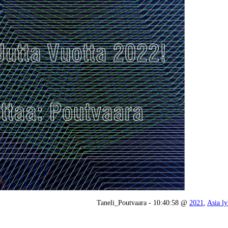
Taneli_Poutvaara - 10:40:58 @
2021
,
Asia ly