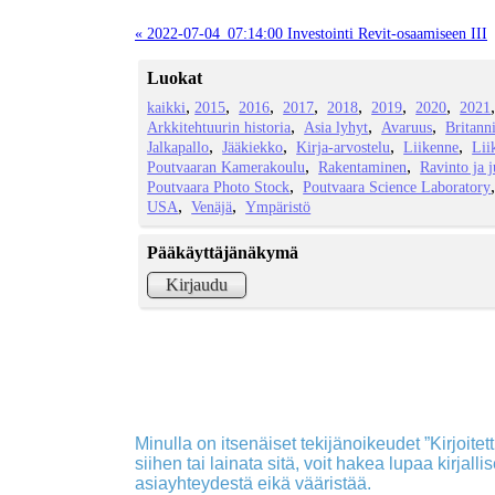
« 2022-07-04_07:14:00 Investointi Revit-osaamiseen III
Luokat
kaikki
2015
2016
2017
2018
2019
2020
2021
Arkkitehtuurin historia
Asia lyhyt
Avaruus
Britann
Jalkapallo
Jääkiekko
Kirja-arvostelu
Liikenne
Lii
Poutvaaran Kamerakoulu
Rakentaminen
Ravinto ja 
Poutvaara Photo Stock
Poutvaara Science Laboratory
USA
Venäjä
Ympäristö
Pääkäyttäjänäkymä
Kirjaudu
Minulla on itsenäiset tekijänoikeudet ”Kirjoitettu
siihen tai lainata sitä, voit hakea lupaa kirjall
asiayhteydestä eikä vääristää.