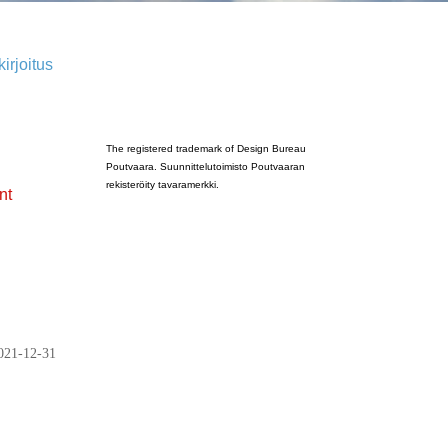
irjoitus
Poutvaara_2022_GRAY
The registered trademark of Design Bureau
Poutvaara. Suunnittelutoimisto Poutvaaran
rekisteröity tavaramerkki.
nt
021-12-31