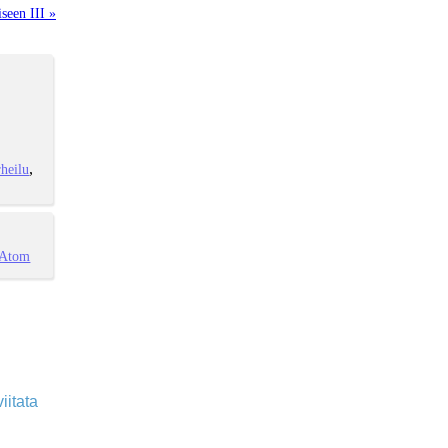
seen III »
heilu
Atom
iitata