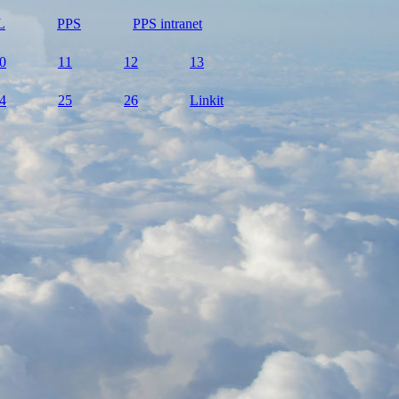
L
PPS
PPS intranet
0
11
12
13
4
25
26
Linkit