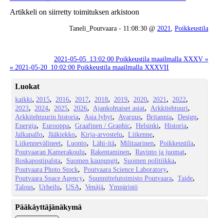
Artikkeli on siirretty toimituksen arkistoon
Taneli_Poutvaara - 11:08:30 @
2021
,
Poikkeustila
2021-05-05_13:02:00 Poikkeustila maailmalla XXXV »
« 2021-05-20_10:02:00 Poikkeustila maailmalla XXXVII
Luokat
kaikki
2015
2016
2017
2018
2019
2020
2021
2022
2023
2024
2025
2026
Ajankohtaiset asiat
Arkkitehtuuri
Arkkitehtuurin historia
Asia lyhyt
Avaruus
Britannia
Design
Energia
Eurooppa
Graafinen / Graphic
Helsinki
Historia
Jalkapallo
Jääkiekko
Kirja-arvostelu
Liikenne
Liikennevälineet
Luonto
Lähi-itä
Militaarinen
Poikkeustila
Poutvaaran Kamerakoulu
Rakentaminen
Ravinto ja juomat
Roskapostipalsta
Suomen kaupungit
Suomen politiikka
Poutvaara Photo Stock
Poutvaara Science Laboratory
Poutvaara Space Agency
Suunnittelutoimisto Poutvaara
Taide
Talous
Urheilu
USA
Venäjä
Ympäristö
Pääkäyttäjänäkymä