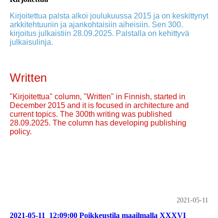
Kirjoitettua palsta alkoi joulukuussa 2015 ja on keskittynyt
arkkitehtuuriin ja ajankohtaisiin aiheisiin. Sen 300.
kirjoitus julkaistiin 28.09.2025. Palstalla on kehittyvä
julkaisulinja.
Written
"Kirjoitettua" column, "Written" in Finnish, started in
December 2015 and it is focused in architecture and
current topics. The 300th writing was published
28.09.2025. The column has developing publishing
policy.
2021-05-11
2021-05-11_12:09:00 Poikkeustila maailmalla XXXVI