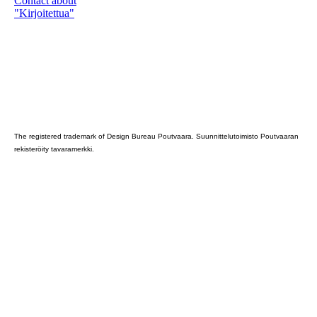
Contact about
"Kirjoitettua"
Poutvaara_2022_GRAY
The registered trademark of Design Bureau Poutvaara. Suunnittelutoimisto Poutvaaran
rekisteröity tavaramerkki.