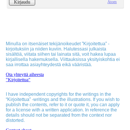
Atom
Kirjaudu
Minulla on itsenäiset tekijänoikeudet ”Kirjoitettua” -
kirjoituksiin ja niiden kuviin. Halutessasi julkaista
sisältöä, viitata siihen tai lainata sitä, voit hakea lupaa
kirjallisella hakemuksella. Viittauksissa yksityiskohtia ei
saa irrottaa asiayhteydestä eikä vääristää.
Ota yhteyttä aiheesta
"Kirjoitettua"
I have independent copyrights for the writings in the
“Kirjoitettua” -writings and the illustrations. If you wish to
publish the contents, refer to it or quote it, you can apply
for a license with a written application. In reference the
details should not be separated from the context nor
distorted.