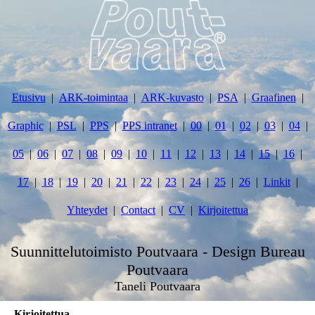
Etusivu
ARK-toimintaa
ARK-kuvasto
PSA
Graafinen
Graphic
PSL
PPS
PPS intranet
00
01
02
03
04
05
06
07
08
09
10
11
12
13
14
15
16
17
18
19
20
21
22
23
24
25
26
Linkit
Yhteydet
Contact
CV
Kirjoitettua
Suunnittelutoimisto Poutvaara - Design Bureau
Poutvaara
Taneli Poutvaara
Kirjoitettua