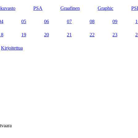
kuvasto
PSA
Graafinen
Graphic
PS
04
05
06
07
08
09
1
18
19
20
21
22
23
2
Kirjoitettua
tvaara