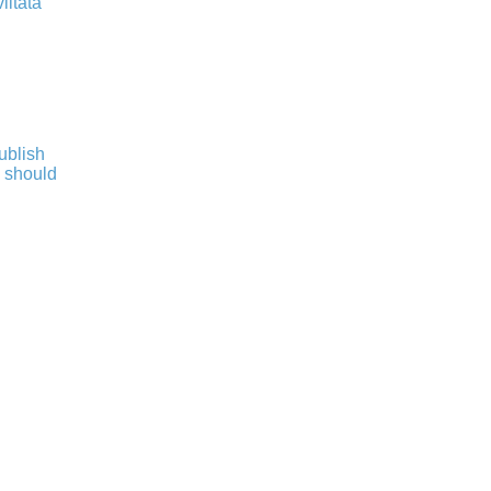
iitata
publish
s should