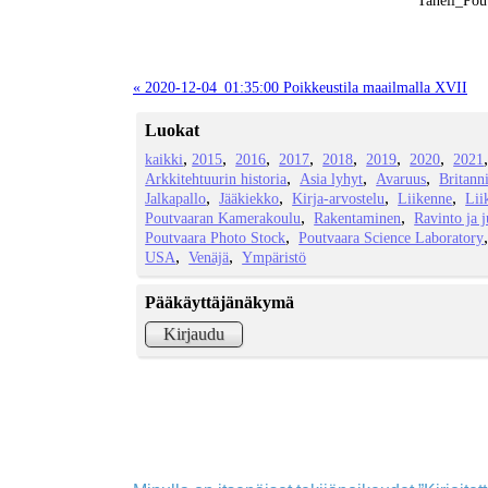
« 2020-12-04_01:35:00 Poikkeustila maailmalla XVII
Luokat
kaikki
2015
2016
2017
2018
2019
2020
2021
Arkkitehtuurin historia
Asia lyhyt
Avaruus
Britann
Jalkapallo
Jääkiekko
Kirja-arvostelu
Liikenne
Lii
Poutvaaran Kamerakoulu
Rakentaminen
Ravinto ja 
Poutvaara Photo Stock
Poutvaara Science Laboratory
USA
Venäjä
Ympäristö
Pääkäyttäjänäkymä
Kirjaudu