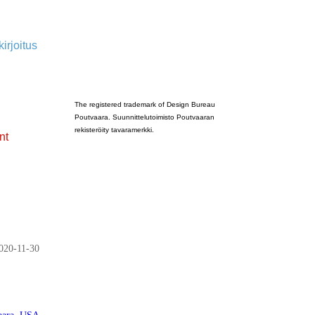
irjoitus
Poutvaara_2022_GRAY
The registered trademark of Design Bureau
Poutvaara. Suunnittelutoimisto Poutvaaran
rekisteröity tavaramerkki.
nt
020-11-30
aara
,
USA