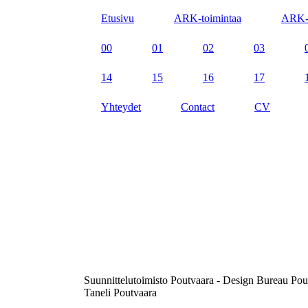
Etusivu
ARK-toimintaa
ARK-
00
01
02
03
14
15
16
17
Yhteydet
Contact
CV
Suunnittelutoimisto Poutvaara - Design Bureau Pou
Taneli Poutvaara