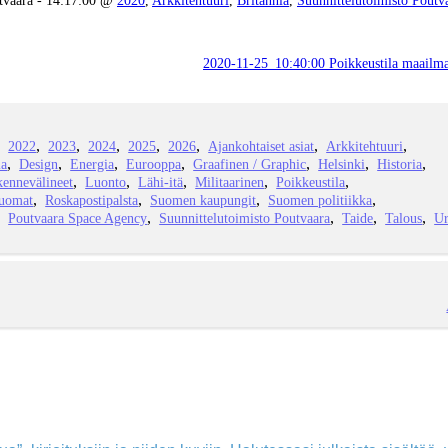
2020-11-25_10:40:00 Poikkeustila maailm
2022
2023
2024
2025
2026
Ajankohtaiset asiat
Arkkitehtuuri
ia
Design
Energia
Eurooppa
Graafinen / Graphic
Helsinki
Historia
kennevälineet
Luonto
Lähi-itä
Militaarinen
Poikkeustila
juomat
Roskapostipalsta
Suomen kaupungit
Suomen politiikka
Poutvaara Space Agency
Suunnittelutoimisto Poutvaara
Taide
Talous
Ur