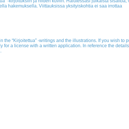
a” -kirjoituksiin ja niiden kuviin. Halutessasi julkaista sisältöä, v
isella hakemuksella. Viittauksissa yksityiskohtia ei saa irrottaa
 the “Kirjoitettua” -writings and the illustrations. If you wish to 
ply for a license with a written application. In reference the detail
.