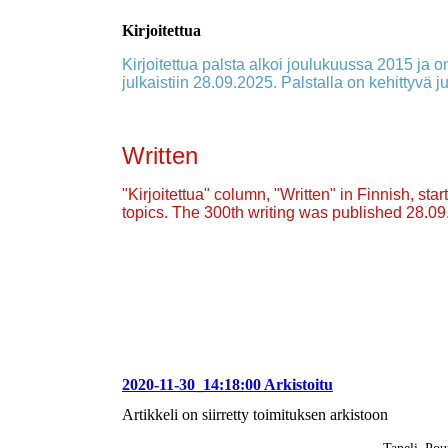
Kirjoitettua
Kirjoitettua palsta alkoi joulukuussa 2015 ja on
julkaistiin 28.09.2025. Palstalla on kehittyvä ju
Written
"Kirjoitettua" column, "Written" in Finnish, st
topics. The 300th writing was published 28.0
2020-11-30_14:18:00 Arkistoitu
Artikkeli on siirretty toimituksen arkistoon
Taneli_Pou