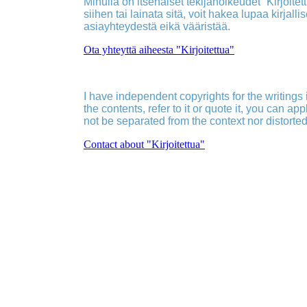
Minulla on itsenäiset tekijänoikeudet ”Kirjoitettu
siihen tai lainata sitä, voit hakea lupaa kirjall
asiayhteydestä eikä vääristää.
Ota yhteyttä aiheesta "Kirjoitettua"
I have independent copyrights for the writings in
the contents, refer to it or quote it, you can ap
not be separated from the context nor distorted
Contact about "Kirjoitettua"