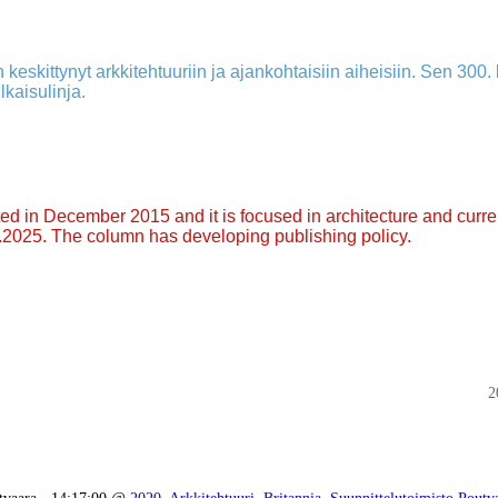
 keskittynyt arkkitehtuuriin ja ajankohtaisiin aiheisiin. Sen 300. k
lkaisulinja.
arted in December 2015 and it is focused in architecture and curre
9.2025. The column has developing publishing policy.
2
tvaara - 14:17:00 @
2020
,
Arkkitehtuuri
,
Britannia
,
Suunnittelutoimisto Poutv