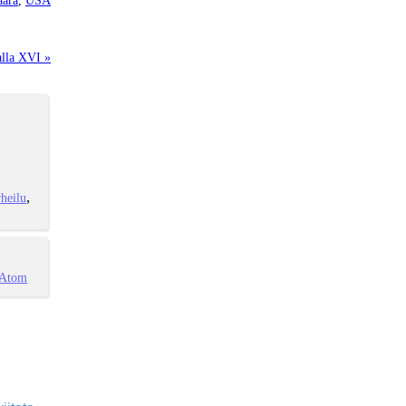
alla XVI »
heilu
Atom