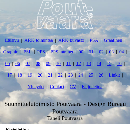
Etusivu
ARK-toimintaa
ARK-kuvasto
PSA
Graafinen
Graphic
PSL
PPS
PPS intranet
00
01
02
03
04
05
06
07
08
09
10
11
12
13
14
15
16
17
18
19
20
21
22
23
24
25
26
Linkit
Yhteydet
Contact
CV
Kirjoitettua
Suunnittelutoimisto Poutvaara - Design Bureau
Poutvaara
Taneli Poutvaara
Kirjoitettua