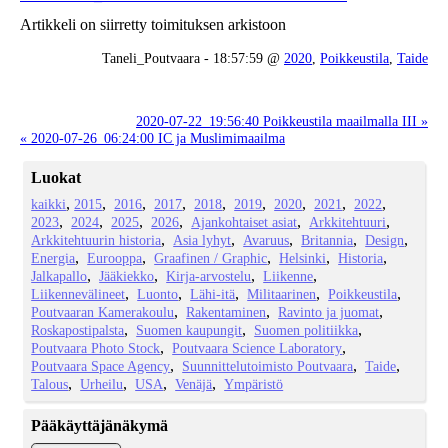
Artikkeli on siirretty toimituksen arkistoon
Taneli_Poutvaara - 18:57:59 @
2020
,
Poikkeustila
,
Taide
2020-07-22_19:56:40 Poikkeustila maailmalla III »
« 2020-07-26_06:24:00 IC ja Muslimimaailma
Luokat
kaikki
2015
2016
2017
2018
2019
2020
2021
2022
2023
2024
2025
2026
Ajankohtaiset asiat
Arkkitehtuuri
Arkkitehtuurin historia
Asia lyhyt
Avaruus
Britannia
Design
Energia
Eurooppa
Graafinen / Graphic
Helsinki
Historia
Jalkapallo
Jääkiekko
Kirja-arvostelu
Liikenne
Liikennevälineet
Luonto
Lähi-itä
Militaarinen
Poikkeustila
Poutvaaran Kamerakoulu
Rakentaminen
Ravinto ja juomat
Roskapostipalsta
Suomen kaupungit
Suomen politiikka
Poutvaara Photo Stock
Poutvaara Science Laboratory
Poutvaara Space Agency
Suunnittelutoimisto Poutvaara
Taide
Talous
Urheilu
USA
Venäjä
Ympäristö
Pääkäyttäjänäkymä