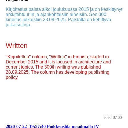
Kirjoitettua palsta alkoi joulukuussa 2015 ja on keskittynyt
arkkitehtuuriin ja ajankohtaisiin aiheisiin. Sen 300.
kirjoitus julkaistiin 28.09.2025. Palstalla on kehittyvä
julkaisulinja.
Written
"Kirjoitettua" column, "Written" in Finnish, started in
December 2015 and it is focused in architecture and
current topics. The 300th writing was published
28.09.2025. The column has developing publishing
policy.
2020-07-22
2020-07-22_19:57:40 Poikkeustila maailmalla IV