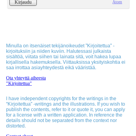
Atom
Kirjaudu
Minulla on itsenäiset tekijänoikeudet ”Kirjoitettua” -
kirjoituksiin ja niiden kuviin. Halutessasi julkaista
sisältöä, viitata siihen tai lainata sitä, voit hakea lupaa
kirjallisella hakemuksella. Viittauksissa yksityiskohtia ei
saa irrottaa asiayhteydestä eikä vääristää.
Ota yhteyttä aiheesta
"Kirjoitettua"
I have independent copyrights for the writings in the
“Kirjoitettua” -writings and the illustrations. If you wish to
publish the contents, refer to it or quote it, you can apply
for a license with a written application. In reference the
details should not be separated from the context nor
distorted.