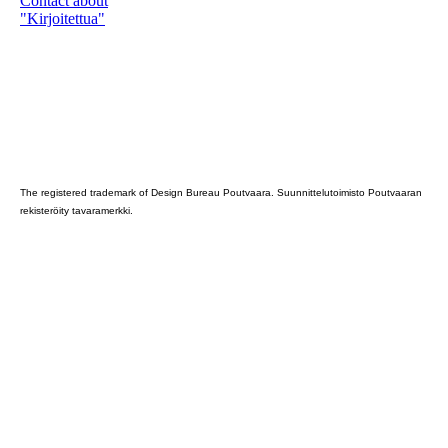
Contact about
"Kirjoitettua"
Poutvaara_2022_GRAY
The registered trademark of Design Bureau Poutvaara. Suunnittelutoimisto Poutvaaran
rekisteröity tavaramerkki.