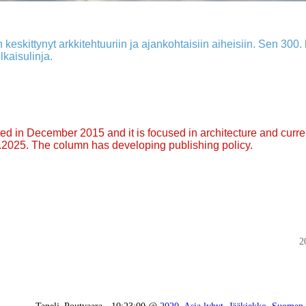
 keskittynyt arkkitehtuuriin ja ajankohtaisiin aiheisiin. Sen 300. k
lkaisulinja.
arted in December 2015 and it is focused in architecture and curre
9.2025. The column has developing publishing policy.
2
Taneli_Poutvaara - 10:23:00 @
2020
,
Asia lyhyt
,
Jääkiekko
,
Suomen 