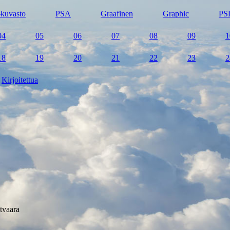
kuvasto
PSA
Graafinen
Graphic
PS
04
05
06
07
08
09
1
18
19
20
21
22
23
2
Kirjoitettua
tvaara