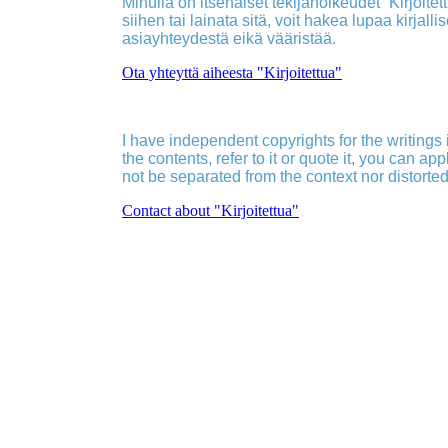
Minulla on itsenäiset tekijänoikeudet ”Kirjoitettu
siihen tai lainata sitä, voit hakea lupaa kirjall
asiayhteydestä eikä vääristää.
Ota yhteyttä aiheesta "Kirjoitettua"
I have independent copyrights for the writings in
the contents, refer to it or quote it, you can ap
not be separated from the context nor distorted
Contact about "Kirjoitettua"