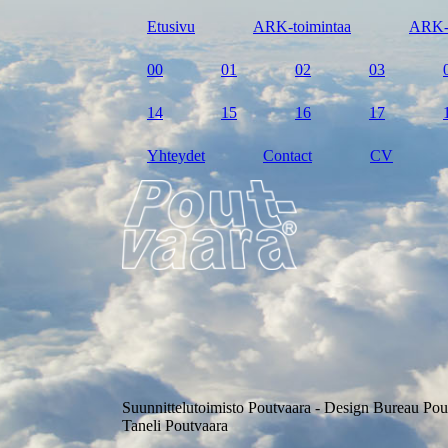
Etusivu
ARK-toimintaa
ARK-
00
01
02
03
14
15
16
17
Yhteydet
Contact
CV
Suunnittelutoimisto Poutvaara - Design Bureau Pou
Taneli Poutvaara