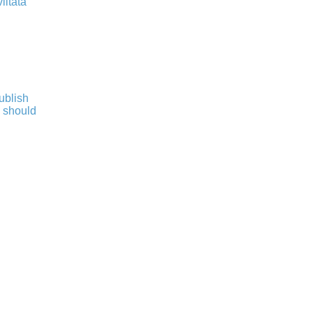
iitata
publish
s should