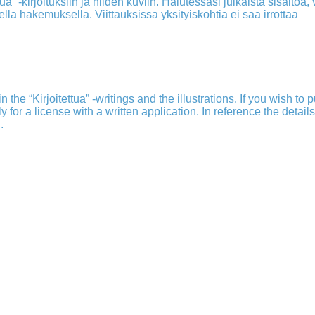
a” -kirjoituksiin ja niiden kuviin. Halutessasi julkaista sisältöä, v
isella hakemuksella. Viittauksissa yksityiskohtia ei saa irrottaa
 the “Kirjoitettua” -writings and the illustrations. If you wish to 
ply for a license with a written application. In reference the detail
.