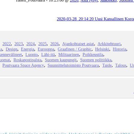
2020-03-28_20:14:20 Uusi Kansallinen Koron
2022
2023
2024
2025
2026
Ajankohtaiset asiat
Arkkitehtuuri
ia
Design
Energia
Eurooppa
Graafinen / Graphic
Helsinki
Historia
kennevälineet
Luonto
Lähi-itä
Militaarinen
Poikkeustila
juomat
Roskapostipalsta
Suomen kaupungit
Suomen politiikka
Poutvaara Space Agency
Suunnittelutoimisto Poutvaara
Taide
Talous
Ur