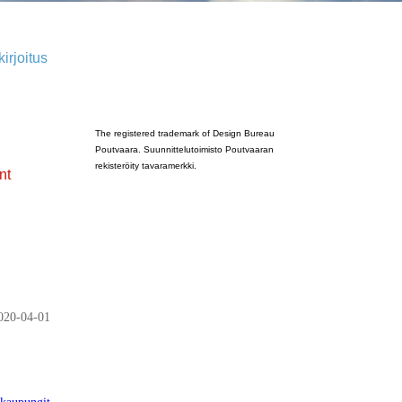
irjoitus
Poutvaara_2022_GRAY
The registered trademark of Design Bureau
Poutvaara. Suunnittelutoimisto Poutvaaran
rekisteröity tavaramerkki.
nt
020-04-01
kaupungit