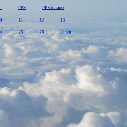
L
PPS
PPS intranet
0
11
12
13
4
25
26
Linkit