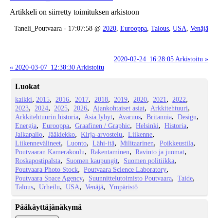
Artikkeli on siirretty toimituksen arkistoon
Taneli_Poutvaara - 17:07:58 @
2020
,
Eurooppa
,
Talous
,
USA
,
Venäjä
2020-02-24_16:28:05 Arkistoitu »
« 2020-03-07_12:38:30 Arkistoitu
Luokat
kaikki
2015
2016
2017
2018
2019
2020
2021
2022
2023
2024
2025
2026
Ajankohtaiset asiat
Arkkitehtuuri
Arkkitehtuurin historia
Asia lyhyt
Avaruus
Britannia
Design
Energia
Eurooppa
Graafinen / Graphic
Helsinki
Historia
Jalkapallo
Jääkiekko
Kirja-arvostelu
Liikenne
Liikennevälineet
Luonto
Lähi-itä
Militaarinen
Poikkeustila
Poutvaaran Kamerakoulu
Rakentaminen
Ravinto ja juomat
Roskapostipalsta
Suomen kaupungit
Suomen politiikka
Poutvaara Photo Stock
Poutvaara Science Laboratory
Poutvaara Space Agency
Suunnittelutoimisto Poutvaara
Taide
Talous
Urheilu
USA
Venäjä
Ympäristö
Pääkäyttäjänäkymä