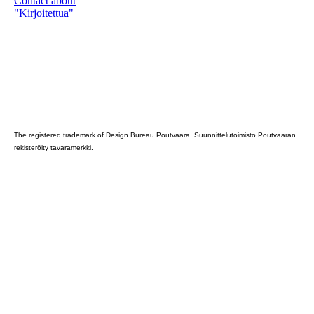
Contact about
"Kirjoitettua"
Poutvaara_2022_GRAY
The registered trademark of Design Bureau Poutvaara. Suunnittelutoimisto Poutvaaran
rekisteröity tavaramerkki.