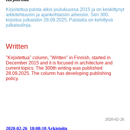
Kirjoitettua palsta alkoi joulukuussa 2015 ja on keskittynyt
arkkitehtuuriin ja ajankohtaisiin aiheisiin. Sen 300.
kirjoitus julkaistiin 28.09.2025. Palstalla on kehittyvä
julkaisulinja.
Written
"Kirjoitettua" column, "Written" in Finnish, started in
December 2015 and it is focused in architecture and
current topics. The 300th writing was published
28.09.2025. The column has developing publishing
policy.
2020-02-26
2020-02-26_18:08:10 Arkistoitu