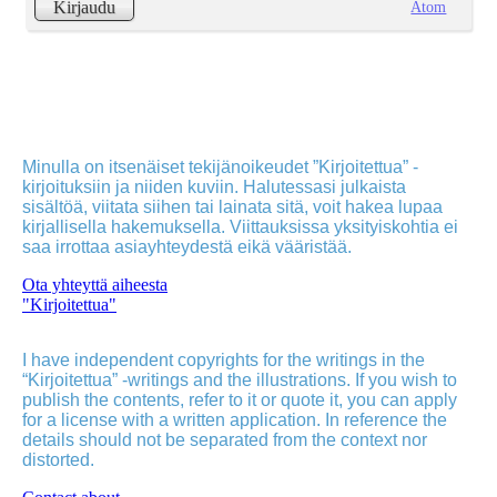
Atom
Kirjaudu
Minulla on itsenäiset tekijänoikeudet ”Kirjoitettua” -
kirjoituksiin ja niiden kuviin. Halutessasi julkaista
sisältöä, viitata siihen tai lainata sitä, voit hakea lupaa
kirjallisella hakemuksella. Viittauksissa yksityiskohtia ei
saa irrottaa asiayhteydestä eikä vääristää.
Ota yhteyttä aiheesta
"Kirjoitettua"
I have independent copyrights for the writings in the
“Kirjoitettua” -writings and the illustrations. If you wish to
publish the contents, refer to it or quote it, you can apply
for a license with a written application. In reference the
details should not be separated from the context nor
distorted.