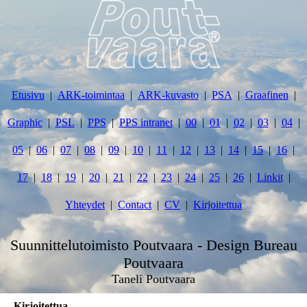
Etusivu
ARK-toimintaa
ARK-kuvasto
PSA
Graafinen
Graphic
PSL
PPS
PPS intranet
00
01
02
03
04
05
06
07
08
09
10
11
12
13
14
15
16
17
18
19
20
21
22
23
24
25
26
Linkit
Yhteydet
Contact
CV
Kirjoitettua
Suunnittelutoimisto Poutvaara - Design Bureau
Poutvaara
Taneli Poutvaara
Kirjoitettua