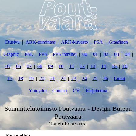
Etusivu
ARK-toimintaa
ARK-kuvasto
PSA
Graafinen
Graphic
PSL
PPS
PPS intranet
00
01
02
03
04
05
06
07
08
09
10
11
12
13
14
15
16
17
18
19
20
21
22
23
24
25
26
Linkit
Yhteydet
Contact
CV
Kirjoitettua
Suunnittelutoimisto Poutvaara - Design Bureau
Poutvaara
Taneli Poutvaara
Kirjoitettua