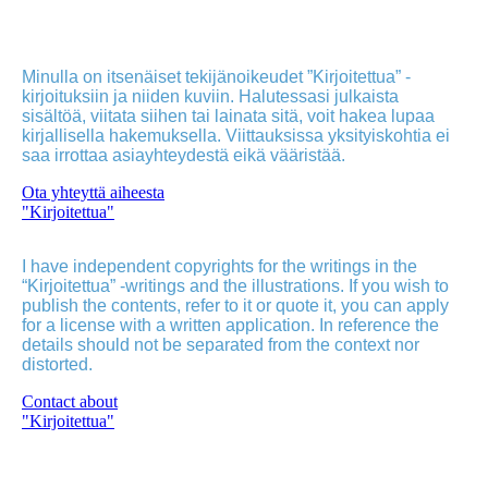
Minulla on itsenäiset tekijänoikeudet ”Kirjoitettua” -
kirjoituksiin ja niiden kuviin. Halutessasi julkaista
sisältöä, viitata siihen tai lainata sitä, voit hakea lupaa
kirjallisella hakemuksella. Viittauksissa yksityiskohtia ei
saa irrottaa asiayhteydestä eikä vääristää.
Ota yhteyttä aiheesta
"Kirjoitettua"
I have independent copyrights for the writings in the
“Kirjoitettua” -writings and the illustrations. If you wish to
publish the contents, refer to it or quote it, you can apply
for a license with a written application. In reference the
details should not be separated from the context nor
distorted.
Contact about
"Kirjoitettua"