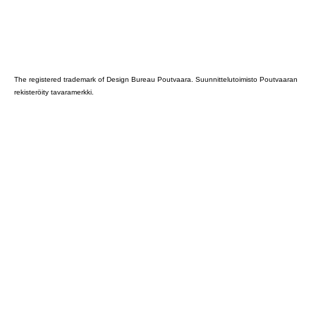
Poutvaara_2022_GRAY
The registered trademark of Design Bureau Poutvaara. Suunnittelutoimisto Poutvaaran
rekisteröity tavaramerkki.