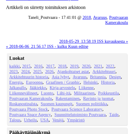
Artikkeli on siirretty toimituksen arkistoon
Taneli_Poutvaara - 17:41:01 @
2018
,
Avaruus
,
Poutvaaran
Kamerakoulu
2018-05-29_13:58:19 ISS kuvauksesta »
« 2018-06-06_21:56:17 ISS - kulku Kuun editse
Luokat
kaikki
2015
2016
2017
2018
2019
2020
2021
2022
2023
2024
2025
2026
Ajankohtaiset asiat
Arkkitehtuuri
Arkkitehtuurin historia
Asia lyhyt
Avaruus
Britannia
Design
Energia
Eurooppa
Graafinen / Graphic
Helsinki
Historia
Jalkapallo
Jääkiekko
Kirja-arvostelu
Liikenne
Liikennevälineet
Luonto
Lähi-itä
Militaarinen
Poikkeustila
Poutvaaran Kamerakoulu
Rakentaminen
Ravinto ja juomat
Roskapostipalsta
Suomen kaupungit
Suomen politiikka
Poutvaara Photo Stock
Poutvaara Science Laboratory
Poutvaara Space Agency
Suunnittelutoimisto Poutvaara
Taide
Talous
Urheilu
USA
Venäjä
Ympäristö
Pääkäyttäjänäkymä