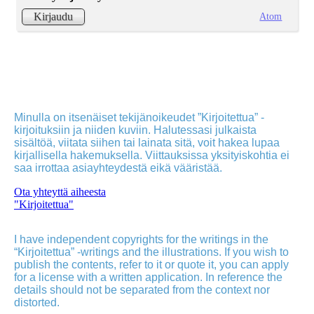
Atom
Kirjaudu
Minulla on itsenäiset tekijänoikeudet ”Kirjoitettua” -
kirjoituksiin ja niiden kuviin. Halutessasi julkaista
sisältöä, viitata siihen tai lainata sitä, voit hakea lupaa
kirjallisella hakemuksella. Viittauksissa yksityiskohtia ei
saa irrottaa asiayhteydestä eikä vääristää.
Ota yhteyttä aiheesta
"Kirjoitettua"
I have independent copyrights for the writings in the
“Kirjoitettua” -writings and the illustrations. If you wish to
publish the contents, refer to it or quote it, you can apply
for a license with a written application. In reference the
details should not be separated from the context nor
distorted.