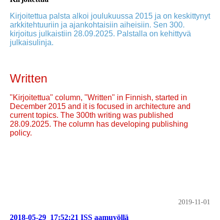
Kirjoitettua palsta alkoi joulukuussa 2015 ja on keskittynyt
arkkitehtuuriin ja ajankohtaisiin aiheisiin. Sen 300.
kirjoitus julkaistiin 28.09.2025. Palstalla on kehittyvä
julkaisulinja.
Written
"Kirjoitettua" column, "Written" in Finnish, started in
December 2015 and it is focused in architecture and
current topics. The 300th writing was published
28.09.2025. The column has developing publishing
policy.
2019-11-01
2018-05-29_17:52:21 ISS aamuyöllä