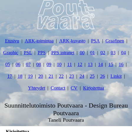
Etusivu
ARK-toimintaa
ARK-kuvasto
PSA
Graafinen
Graphic
PSL
PPS
PPS intranet
00
01
02
03
04
05
06
07
08
09
10
11
12
13
14
15
16
17
18
19
20
21
22
23
24
25
26
Linkit
Yhteydet
Contact
CV
Kirjoitettua
Suunnittelutoimisto Poutvaara - Design Bureau
Poutvaara
Taneli Poutvaara
Kirjoitettua