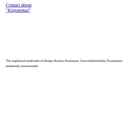
Contact about
"Kirjoitettua"
Poutvaara_2022_GRAY
The registered trademark of Design Bureau Poutvaara. Suunnittelutoimisto Poutvaaran
rekisteröity tavaramerkki.