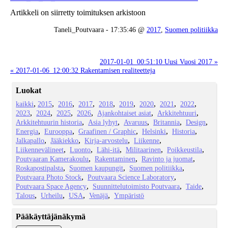
Artikkeli on siirretty toimituksen arkistoon
Taneli_Poutvaara - 17:35:46 @
2017
,
Suomen politiikka
2017-01-01_00:51:10 Uusi Vuosi 2017 »
« 2017-01-06_12:00:32 Rakentamisen realiteetteja
Luokat
kaikki
2015
2016
2017
2018
2019
2020
2021
2022
2023
2024
2025
2026
Ajankohtaiset asiat
Arkkitehtuuri
Arkkitehtuurin historia
Asia lyhyt
Avaruus
Britannia
Design
Energia
Eurooppa
Graafinen / Graphic
Helsinki
Historia
Jalkapallo
Jääkiekko
Kirja-arvostelu
Liikenne
Liikennevälineet
Luonto
Lähi-itä
Militaarinen
Poikkeustila
Poutvaaran Kamerakoulu
Rakentaminen
Ravinto ja juomat
Roskapostipalsta
Suomen kaupungit
Suomen politiikka
Poutvaara Photo Stock
Poutvaara Science Laboratory
Poutvaara Space Agency
Suunnittelutoimisto Poutvaara
Taide
Talous
Urheilu
USA
Venäjä
Ympäristö
Pääkäyttäjänäkymä