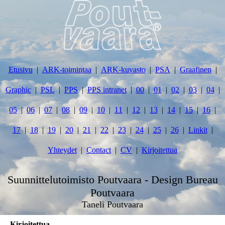
Etusivu
ARK-toimintaa
ARK-kuvasto
PSA
Graafinen
Graphic
PSL
PPS
PPS intranet
00
01
02
03
04
05
06
07
08
09
10
11
12
13
14
15
16
17
18
19
20
21
22
23
24
25
26
Linkit
Yhteydet
Contact
CV
Kirjoitettua
Suunnittelutoimisto Poutvaara - Design Bureau
Poutvaara
Taneli Poutvaara
Kirjoitettua