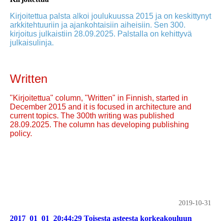
Kirjoitettua palsta alkoi joulukuussa 2015 ja on keskittynyt
arkkitehtuuriin ja ajankohtaisiin aiheisiin. Sen 300.
kirjoitus julkaistiin 28.09.2025. Palstalla on kehittyvä
julkaisulinja.
Written
"Kirjoitettua" column, "Written" in Finnish, started in
December 2015 and it is focused in architecture and
current topics. The 300th writing was published
28.09.2025. The column has developing publishing
policy.
2019-10-31
2017_01_01_20:44:29 Toisesta asteesta korkeakouluun