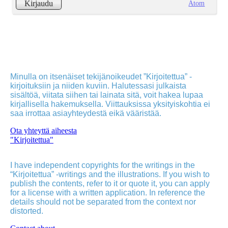
Atom
Kirjaudu
Minulla on itsenäiset tekijänoikeudet ”Kirjoitettua” -
kirjoituksiin ja niiden kuviin. Halutessasi julkaista
sisältöä, viitata siihen tai lainata sitä, voit hakea lupaa
kirjallisella hakemuksella. Viittauksissa yksityiskohtia ei
saa irrottaa asiayhteydestä eikä vääristää.
Ota yhteyttä aiheesta
"Kirjoitettua"
I have independent copyrights for the writings in the
“Kirjoitettua” -writings and the illustrations. If you wish to
publish the contents, refer to it or quote it, you can apply
for a license with a written application. In reference the
details should not be separated from the context nor
distorted.