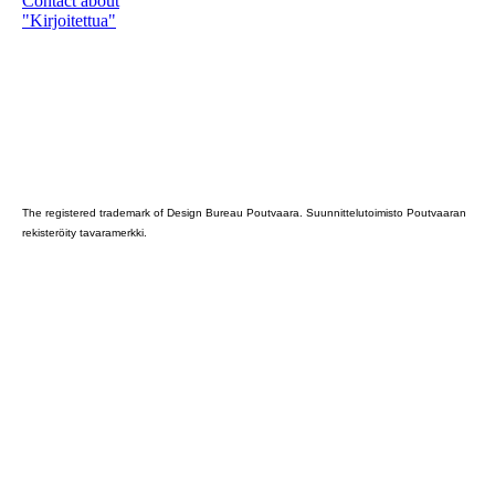
Contact about
"Kirjoitettua"
Poutvaara_2022_GRAY
The registered trademark of Design Bureau Poutvaara. Suunnittelutoimisto Poutvaaran
rekisteröity tavaramerkki.