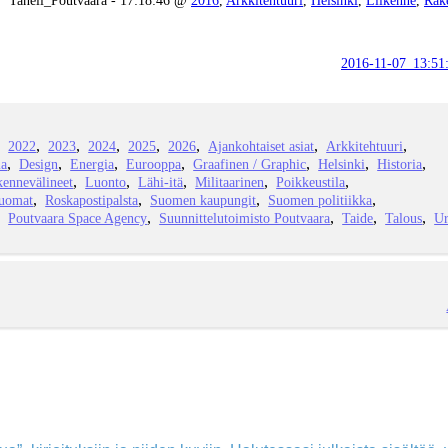
2016-11-07_13:51
2022
2023
2024
2025
2026
Ajankohtaiset asiat
Arkkitehtuuri
ia
Design
Energia
Eurooppa
Graafinen / Graphic
Helsinki
Historia
kennevälineet
Luonto
Lähi-itä
Militaarinen
Poikkeustila
juomat
Roskapostipalsta
Suomen kaupungit
Suomen politiikka
Poutvaara Space Agency
Suunnittelutoimisto Poutvaara
Taide
Talous
Ur