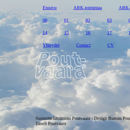
Etusivu
ARK-toimintaa
ARK-
00
01
02
03
14
15
16
17
Yhteydet
Contact
CV
Suunnittelutoimisto Poutvaara - Design Bureau Pou
Taneli Poutvaara