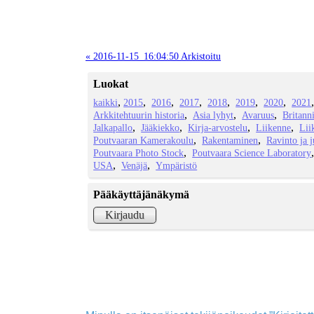
« 2016-11-15_16:04:50 Arkistoitu
Luokat
kaikki
2015
2016
2017
2018
2019
2020
2021
Arkkitehtuurin historia
Asia lyhyt
Avaruus
Britann
Jalkapallo
Jääkiekko
Kirja-arvostelu
Liikenne
Lii
Poutvaaran Kamerakoulu
Rakentaminen
Ravinto ja 
Poutvaara Photo Stock
Poutvaara Science Laboratory
USA
Venäjä
Ympäristö
Pääkäyttäjänäkymä
Kirjaudu