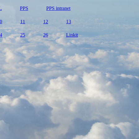
L
PPS
PPS intranet
0
11
12
13
4
25
26
Linkit