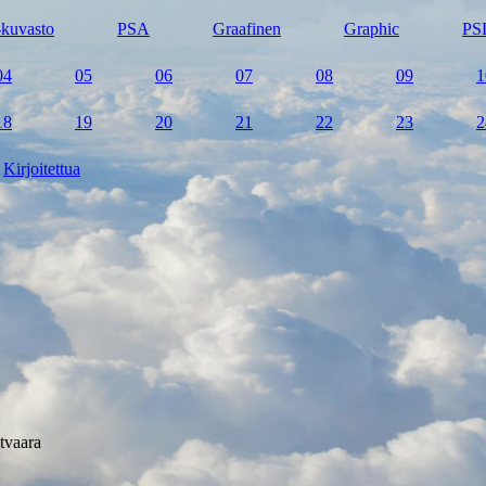
kuvasto
PSA
Graafinen
Graphic
PS
04
05
06
07
08
09
1
18
19
20
21
22
23
2
Kirjoitettua
tvaara