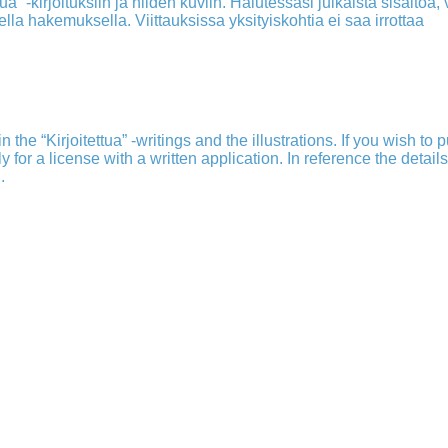
a” -kirjoituksiin ja niiden kuviin. Halutessasi julkaista sisältöä, v
isella hakemuksella. Viittauksissa yksityiskohtia ei saa irrottaa
 the “Kirjoitettua” -writings and the illustrations. If you wish to 
ply for a license with a written application. In reference the detail
.