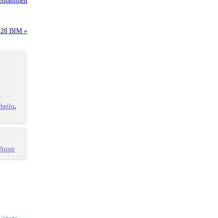
:28 BIM »
heilu
Atom