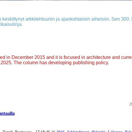
 keskittynyt arkkitehtuuriin ja ajankohtaisiin aiheisiin. Sen 300. k
lkaisulinja.
arted in December 2015 and it is focused in architecture and curre
9.2025. The column has developing publishing policy.
2
ntaalla
Taneli_Poutvaara - 17:18:46 @
2016
,
Arkkitehtuuri
,
Helsinki
,
Liikenne
,
Rak