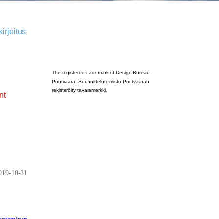
irjoitus
Poutvaara_2022_GRAY
The registered trademark of Design Bureau
Poutvaara. Suunnittelutoimisto Poutvaaran
rekisteröity tavaramerkki.
nt
019-10-31
entaminen