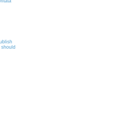
iitata
publish
s should