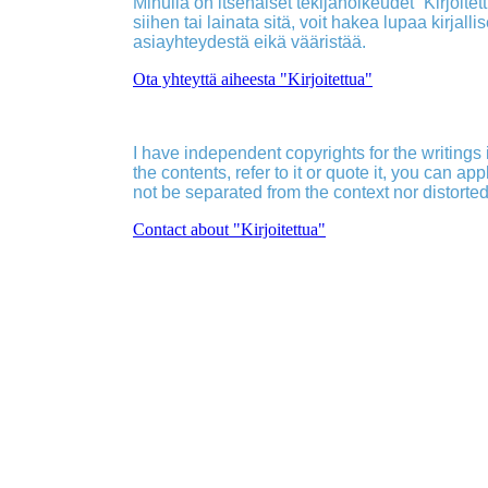
Minulla on itsenäiset tekijänoikeudet ”Kirjoitettu
siihen tai lainata sitä, voit hakea lupaa kirjall
asiayhteydestä eikä vääristää.
Ota yhteyttä aiheesta "Kirjoitettua"
I have independent copyrights for the writings in
the contents, refer to it or quote it, you can ap
not be separated from the context nor distorted
Contact about "Kirjoitettua"