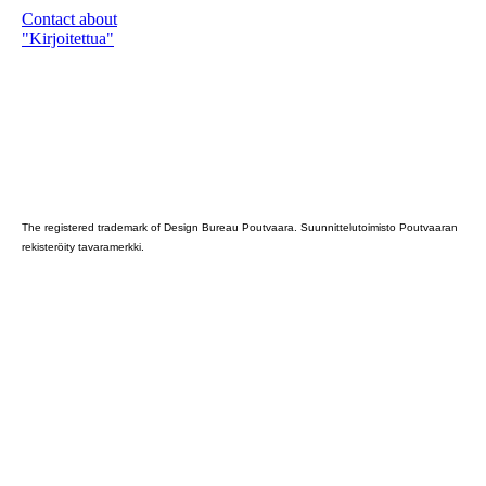
Contact about
"Kirjoitettua"
Poutvaara_2022_GRAY
The registered trademark of Design Bureau Poutvaara. Suunnittelutoimisto Poutvaaran
rekisteröity tavaramerkki.