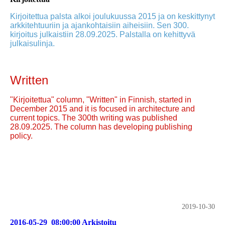
Kirjoitettua palsta alkoi joulukuussa 2015 ja on keskittynyt
arkkitehtuuriin ja ajankohtaisiin aiheisiin. Sen 300.
kirjoitus julkaistiin 28.09.2025. Palstalla on kehittyvä
julkaisulinja.
Written
"Kirjoitettua" column, "Written" in Finnish, started in
December 2015 and it is focused in architecture and
current topics. The 300th writing was published
28.09.2025. The column has developing publishing
policy.
2019-10-30
2016-05-29_08:00:00 Arkistoitu