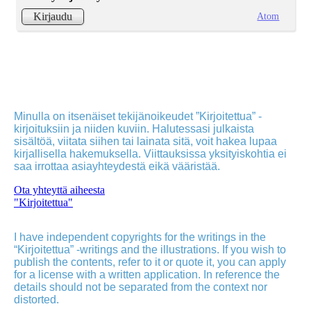
Atom
Kirjaudu
Minulla on itsenäiset tekijänoikeudet ”Kirjoitettua” -
kirjoituksiin ja niiden kuviin. Halutessasi julkaista
sisältöä, viitata siihen tai lainata sitä, voit hakea lupaa
kirjallisella hakemuksella. Viittauksissa yksityiskohtia ei
saa irrottaa asiayhteydestä eikä vääristää.
Ota yhteyttä aiheesta
"Kirjoitettua"
I have independent copyrights for the writings in the
“Kirjoitettua” -writings and the illustrations. If you wish to
publish the contents, refer to it or quote it, you can apply
for a license with a written application. In reference the
details should not be separated from the context nor
distorted.