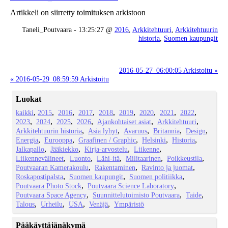
Artikkeli on siirretty toimituksen arkistoon
Taneli_Poutvaara - 13:25:27 @
2016
,
Arkkitehtuuri
,
Arkkitehtuurin
historia
,
Suomen kaupungit
2016-05-27_06:00:05 Arkistoitu »
« 2016-05-29_08:59:59 Arkistoitu
Luokat
kaikki
2015
2016
2017
2018
2019
2020
2021
2022
2023
2024
2025
2026
Ajankohtaiset asiat
Arkkitehtuuri
Arkkitehtuurin historia
Asia lyhyt
Avaruus
Britannia
Design
Energia
Eurooppa
Graafinen / Graphic
Helsinki
Historia
Jalkapallo
Jääkiekko
Kirja-arvostelu
Liikenne
Liikennevälineet
Luonto
Lähi-itä
Militaarinen
Poikkeustila
Poutvaaran Kamerakoulu
Rakentaminen
Ravinto ja juomat
Roskapostipalsta
Suomen kaupungit
Suomen politiikka
Poutvaara Photo Stock
Poutvaara Science Laboratory
Poutvaara Space Agency
Suunnittelutoimisto Poutvaara
Taide
Talous
Urheilu
USA
Venäjä
Ympäristö
Pääkäyttäjänäkymä