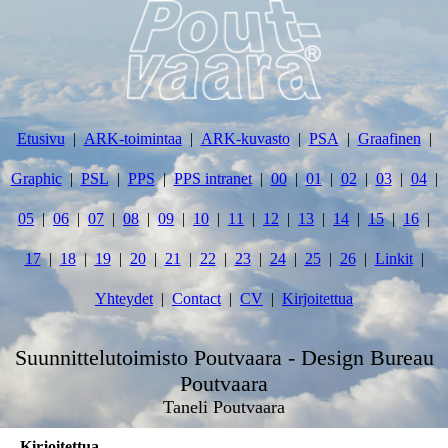
Etusivu
ARK-toimintaa
ARK-kuvasto
PSA
Graafinen
Graphic
PSL
PPS
PPS intranet
00
01
02
03
04
05
06
07
08
09
10
11
12
13
14
15
16
17
18
19
20
21
22
23
24
25
26
Linkit
Yhteydet
Contact
CV
Kirjoitettua
Suunnittelutoimisto Poutvaara - Design Bureau
Poutvaara
Taneli Poutvaara
Kirjoitettua