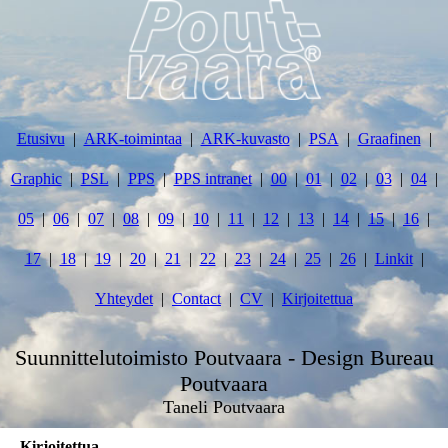
Etusivu
ARK-toimintaa
ARK-kuvasto
PSA
Graafinen
Graphic
PSL
PPS
PPS intranet
00
01
02
03
04
05
06
07
08
09
10
11
12
13
14
15
16
17
18
19
20
21
22
23
24
25
26
Linkit
Yhteydet
Contact
CV
Kirjoitettua
Suunnittelutoimisto Poutvaara - Design Bureau
Poutvaara
Taneli Poutvaara
Kirjoitettua