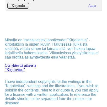
Atom
Kirjaudu
Minulla on itsenäiset tekijänoikeudet ”Kirjoitettua” -
kirjoituksiin ja niiden kuviin. Halutessasi julkaista
sisältöä, viitata siihen tai lainata sitä, voit hakea lupaa
kirjallisella hakemuksella. Viittauksissa yksityiskohtia ei
saa irrottaa asiayhteydestä eikä vääristää.
Ota yhteyttä aiheesta
"Kirjoitettua"
I have independent copyrights for the writings in the
“Kirjoitettua” -writings and the illustrations. If you wish to
publish the contents, refer to it or quote it, you can apply
for a license with a written application. In reference the
details should not be separated from the context nor
distorted.