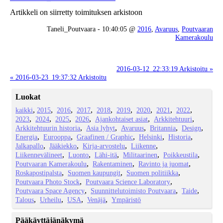
Artikkeli on siirretty toimituksen arkistoon
Taneli_Poutvaara - 10:40:05 @
2016
,
Avaruus
,
Poutvaaran
Kamerakoulu
2016-03-12_22:33:19 Arkistoitu »
« 2016-03-23_19:37:32 Arkistoitu
Luokat
kaikki
2015
2016
2017
2018
2019
2020
2021
2022
2023
2024
2025
2026
Ajankohtaiset asiat
Arkkitehtuuri
Arkkitehtuurin historia
Asia lyhyt
Avaruus
Britannia
Design
Energia
Eurooppa
Graafinen / Graphic
Helsinki
Historia
Jalkapallo
Jääkiekko
Kirja-arvostelu
Liikenne
Liikennevälineet
Luonto
Lähi-itä
Militaarinen
Poikkeustila
Poutvaaran Kamerakoulu
Rakentaminen
Ravinto ja juomat
Roskapostipalsta
Suomen kaupungit
Suomen politiikka
Poutvaara Photo Stock
Poutvaara Science Laboratory
Poutvaara Space Agency
Suunnittelutoimisto Poutvaara
Taide
Talous
Urheilu
USA
Venäjä
Ympäristö
Pääkäyttäjänäkymä