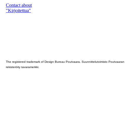
Contact about
"Kirjoitettua"
Poutvaara_2022_GRAY
The registered trademark of Design Bureau Poutvaara. Suunnittelutoimisto Poutvaaran
rekisteröity tavaramerkki.