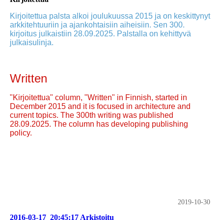
Kirjoitettua palsta alkoi joulukuussa 2015 ja on keskittynyt
arkkitehtuuriin ja ajankohtaisiin aiheisiin. Sen 300.
kirjoitus julkaistiin 28.09.2025. Palstalla on kehittyvä
julkaisulinja.
Written
"Kirjoitettua" column, "Written" in Finnish, started in
December 2015 and it is focused in architecture and
current topics. The 300th writing was published
28.09.2025. The column has developing publishing
policy.
2019-10-30
2016-03-17_20:45:17 Arkistoitu