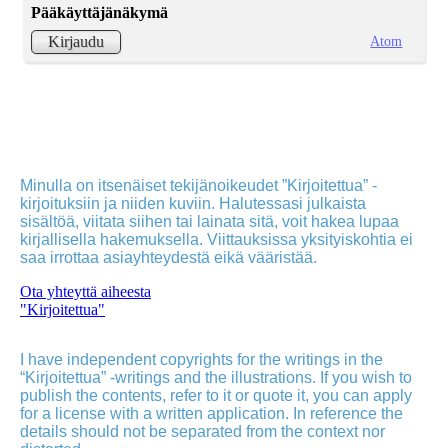
Pääkäyttäjänäkymä
Atom
Kirjaudu
Minulla on itsenäiset tekijänoikeudet ”Kirjoitettua” -
kirjoituksiin ja niiden kuviin. Halutessasi julkaista
sisältöä, viitata siihen tai lainata sitä, voit hakea lupaa
kirjallisella hakemuksella. Viittauksissa yksityiskohtia ei
saa irrottaa asiayhteydestä eikä vääristää.
Ota yhteyttä aiheesta
"Kirjoitettua"
I have independent copyrights for the writings in the
“Kirjoitettua” -writings and the illustrations. If you wish to
publish the contents, refer to it or quote it, you can apply
for a license with a written application. In reference the
details should not be separated from the context nor