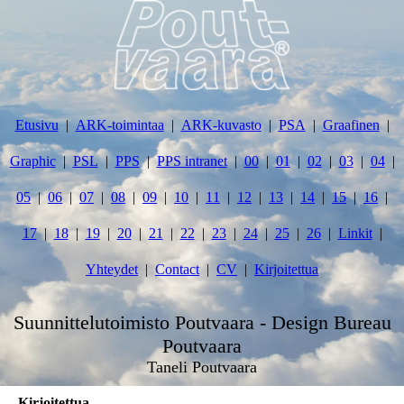
Etusivu
ARK-toimintaa
ARK-kuvasto
PSA
Graafinen
Graphic
PSL
PPS
PPS intranet
00
01
02
03
04
05
06
07
08
09
10
11
12
13
14
15
16
17
18
19
20
21
22
23
24
25
26
Linkit
Yhteydet
Contact
CV
Kirjoitettua
Suunnittelutoimisto Poutvaara - Design Bureau
Poutvaara
Taneli Poutvaara
Kirjoitettua