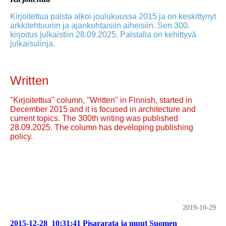
Kirjoitettua palsta alkoi joulukuussa 2015 ja on keskittynyt
arkkitehtuuriin ja ajankohtaisiin aiheisiin. Sen 300.
kirjoitus julkaistiin 28.09.2025. Palstalla on kehittyvä
julkaisulinja.
Written
"Kirjoitettua" column, "Written" in Finnish, started in
December 2015 and it is focused in architecture and
current topics. The 300th writing was published
28.09.2025. The column has developing publishing
policy.
2019-10-29
2015-12-28_10:31:41 Pisararata ja muut Suomen