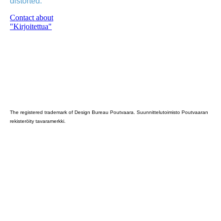
distorted.
Contact about
"Kirjoitettua"
Poutvaara_2022_GRAY
The registered trademark of Design Bureau Poutvaara. Suunnittelutoimisto Poutvaaran
rekisteröity tavaramerkki.