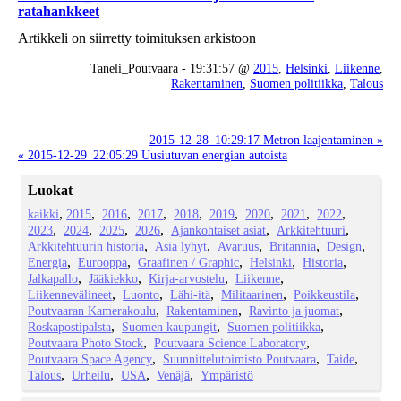
ratahankkeet
Artikkeli on siirretty toimituksen arkistoon
Taneli_Poutvaara - 19:31:57 @
2015
,
Helsinki
,
Liikenne
,
Rakentaminen
,
Suomen politiikka
,
Talous
2015-12-28_10:29:17 Metron laajentaminen »
« 2015-12-29_22:05:29 Uusiutuvan energian autoista
Luokat
kaikki
2015
2016
2017
2018
2019
2020
2021
2022
2023
2024
2025
2026
Ajankohtaiset asiat
Arkkitehtuuri
Arkkitehtuurin historia
Asia lyhyt
Avaruus
Britannia
Design
Energia
Eurooppa
Graafinen / Graphic
Helsinki
Historia
Jalkapallo
Jääkiekko
Kirja-arvostelu
Liikenne
Liikennevälineet
Luonto
Lähi-itä
Militaarinen
Poikkeustila
Poutvaaran Kamerakoulu
Rakentaminen
Ravinto ja juomat
Roskapostipalsta
Suomen kaupungit
Suomen politiikka
Poutvaara Photo Stock
Poutvaara Science Laboratory
Poutvaara Space Agency
Suunnittelutoimisto Poutvaara
Taide
Talous
Urheilu
USA
Venäjä
Ympäristö